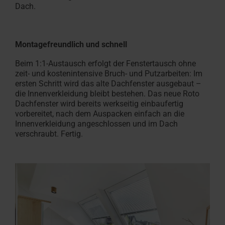
Campus
Fassadenanschluss­
Dach.
finden
Seminare
Download-Bereich
Download-Bereich
Traumprojekt Dachgesc
Sonnenschutz & Rollos f
Häufige Fragen und Ant
Tools & Konfiguratoren
100% Kunst
Sonnenschut
Maßtreppen
Kundendien
Seminarübe
fenster
Technische Dokumente,
Dachfenster und -treppen
realisieren
innen
Rund um Roto Produkte
Rund um Roto Produkte
profil
außen
In 3 Schrit
Für Dachfen
Im RotoCa
Einbau-
Zubehör und Anschlussprodukte
Broschüren & mehr
Roto macht's möglich!
Das Roto Or
Montagefreundlich und schnell
&
Beim 1:1-Austausch erfolgt der Fenstertausch ohne
Wartungsvideos
Dachfenster Ausstattung
zeit- und kostenintensive Bruch- und Putzarbeiten: Im
ersten Schritt wird das alte Dachfenster ausgebaut –
die Innenverkleidung bleibt bestehen. Das neue Roto
Dachfenster wird bereits werkseitig einbaufertig
vorbereitet, nach dem Auspacken einfach an die
Innenverkleidung angeschlossen und im Dach
verschraubt. Fertig.