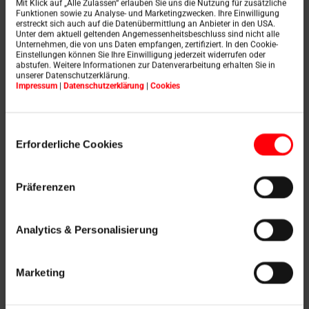
Auch beim Austausch alter Roto Dachfenster haben
Mit Klick auf „Alle Zulassen“ erlauben Sie uns die Nutzung für zusätzliche
Funktionen sowie zu Analyse- und Marketingzwecken. Ihre Einwilligung
Profis und ihre Kunden die Wahl: Das Designo R6
erstreckt sich auch auf die Datenübermittlung an Anbieter in den USA.
Klapp-Schwingfenster AR2 und das Designo R8 Klapp-
Unter dem aktuell geltenden Angemessenheitsbeschluss sind nicht alle
Schwingfenster AR2 dienen dem Austausch von
Unternehmen, die von uns Daten empfangen, zertifiziert. In den Cookie-
Einstellungen können Sie Ihre Einwilligung jederzeit widerrufen oder
Dachfenstern der ehemaligen Roto Klassik Baureihe ab
abstufen. Weitere Informationen zur Datenverarbeitung erhalten Sie in
Baujahr 1994. Roto Dachfenster mit Baujahr 1968 bis
unserer Datenschutzerklärung.
1994 werden durch das Designo R8 Klapp-
Impressum
|
Datenschutzerklärung
|
Cookies
Schwingfenster AR1 ersetzt.
Einwilligungsauswahl
Erforderliche Cookies
Herstellerunabhängig durch Maß-
Renovierungslösungen
Präferenzen
Für den herstellerunabhängigen Austausch werden
darüber hinaus verschiedene Maß-Renovierungsfenster
angeboten: Verfügbar sind unter anderem das Designo
Analytics & Personalisierung
R8 Klapp-Schwingfenster MR oder das Designo R6
Schwingfenster MR. Wird das neue Dachfenster zum
Beispiel in schwer erreichbaren Einsatzbereichen
Marketing
gebraucht oder soll künftig auf Knopfdruck öffnen und
schließen, ist das Designo R6 RotoTronic
Schwingfenster MR geeignet.