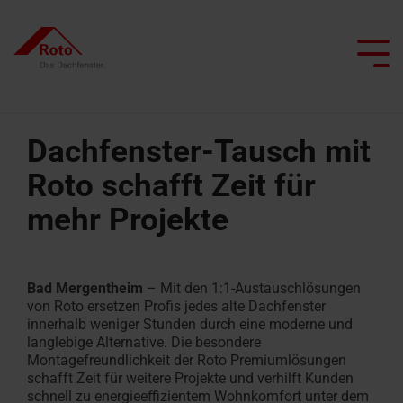
Skip
to
the
Tog
main
Me
content.
Dachfenster-Tausch mit
Roto schafft Zeit für
Alle Dachfenster
Alle Dachtreppen
Service
Wir begleiten Sie
Dachprofis
Alle besonderen Anwendungsfenster
Alle Flachdachausstiege
Smart Home
Alle Kniestocktüren
mehr Projekte
Klapp-
Bodentreppen
Ersatzteilservice
Dachfenster
Flachdachausstiege
Kniestocktüren
Projekt realisieren
Architekten & Bauwirtschaft
Pflege und Wartung
Schwingfenster
mit
Alle Terrassenausstiege
Scherentreppen
FAQ
Flachdachausstiege
Heizfunktion
Händler
Renovieren mit Roto
Tageslichtberater
Schwingfenster
mit
Bad Mergentheim
– Mit den 1:1-Austauschlösungen
Terrassenausstiege
Dachtreppen
Kontakt
von Roto ersetzen Profis jedes alte Dachfenster
Dachausstiegsfenster
Feuerwiderstand
Lassen Sie sich inspirieren
Campus Seminare
1:1-Austausch-Tool
Flachdachfenster
mit
innerhalb weniger Stunden durch eine moderne und
Kundendienst
langlebige Alternative. Die besondere
Feuerwiderstand
Rauchabzugsfenster
Montagefreundlichkeit der Roto Premiumlösungen
Angebot
Ansprechpartner
Ansprechpartner
beauftragen
Dachfenster
schafft Zeit für weitere Projekte und verhilft Kunden
anfordern
für Profis
für Profis
Wohn-
finden
schnell zu energieeffizientem Wohnkomfort unter dem
Dachtreppen