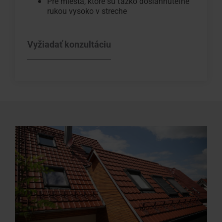
Pre miesta, ktoré sú ťažko dosiahnuteľné
rukou vysoko v streche
Vyžiadať konzultáciu