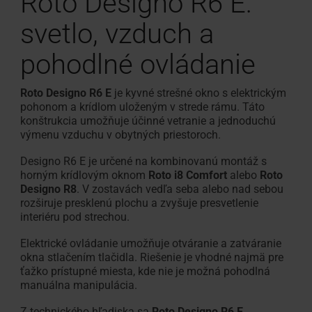
Roto Designo R6 E:
svetlo, vzduch a
pohodlné ovládanie
Roto Designo R6 E
je kyvné strešné okno s elektrickým
pohonom a krídlom uloženým v strede rámu. Táto
konštrukcia umožňuje účinné vetranie a jednoduchú
výmenu vzduchu v obytných priestoroch.
Designo R6 E je určené na kombinovanú montáž s
horným krídlovým oknom
Roto i8 Comfort
alebo
Roto
Designo R8
. V zostavách vedľa seba alebo nad sebou
rozširuje presklenú plochu a zvyšuje presvetlenie
interiéru pod strechou.
Elektrické ovládanie umožňuje otváranie a zatváranie
okna stlačením tlačidla. Riešenie je vhodné najmä pre
ťažko prístupné miesta, kde nie je možná pohodlná
manuálna manipulácia.
Z technického hľadiska sa
Roto Designo R6 E