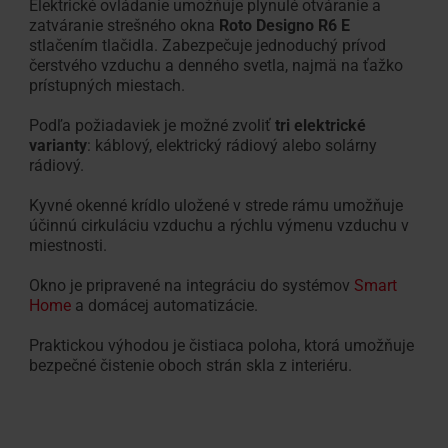
Elektrické ovládanie umožňuje plynulé otváranie a
zatváranie strešného okna
Roto Designo R6 E
stlačením tlačidla. Zabezpečuje jednoduchý prívod
čerstvého vzduchu a denného svetla, najmä na ťažko
prístupných miestach.
Podľa požiadaviek je možné zvoliť
tri elektrické
varianty
: káblový, elektrický rádiový alebo solárny
rádiový.
Kyvné okenné krídlo uložené v strede rámu umožňuje
účinnú cirkuláciu vzduchu a rýchlu výmenu vzduchu v
miestnosti.
Okno je pripravené na integráciu do systémov
Smart
Home
a domácej automatizácie.
Praktickou výhodou je čistiaca poloha, ktorá umožňuje
bezpečné čistenie oboch strán skla z interiéru.