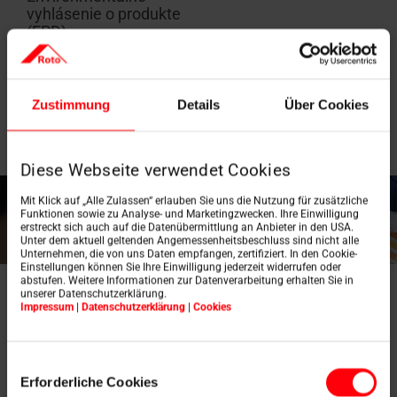
vyhlásenie o produkte
(EPD)
Zistite viac
Zustimmung
Details
Über Cookies
Diese Webseite verwendet Cookies
Mit Klick auf „Alle Zulassen“ erlauben Sie uns die Nutzung für zusätzliche
Funktionen sowie zu Analyse- und Marketingzwecken. Ihre Einwilligung
erstreckt sich auch auf die Datenübermittlung an Anbieter in den USA.
Unter dem aktuell geltenden Angemessenheitsbeschluss sind nicht alle
Unternehmen, die von uns Daten empfangen, zertifiziert. In den Cookie-
Einstellungen können Sie Ihre Einwilligung jederzeit widerrufen oder
abstufen. Weitere Informationen zur Datenverarbeitung erhalten Sie in
unserer Datenschutzerklärung.
Impressum
|
Datenschutzerklärung
|
Cookies
Technické údaje
otočného okna
Einwilligungsauswahl
Erforderliche Cookies