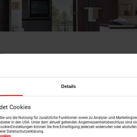
Das Roto Prinzip
r Inbegriff von mehr Freih
Details
d bedingungslosem Komfo
det Cookies
n Sie uns die Nutzung für zusätzliche Funktionen sowie zu Analyse- und Marketingzwe
bieter in den USA. Unter dem aktuell geltenden Angemessenheitsbeschluss sind nic
Cookie-Einstellungen können Sie Ihre Einwilligung jederzeit widerrufen oder abstufe
serer Datenschutzerklärung.
ookies