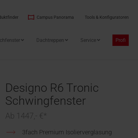
duktfinder
Campus Panorama
Tools & Konfiguratoren
chfenster
Dachtreppen
Service
Profi
Designo R6 Tronic
Schwingfenster
Ab 1447,- €*
3fach Premium Isolierverglasung