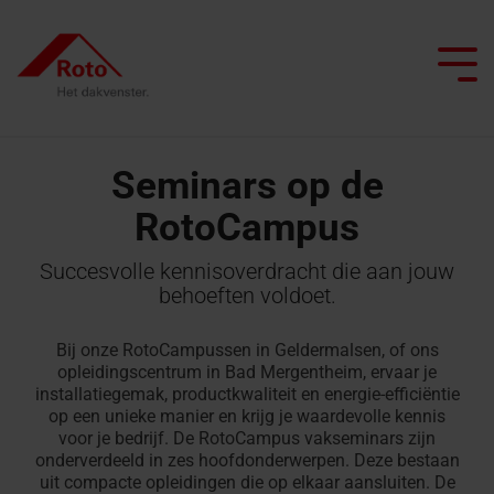
Skip
to
the
Tog
main
Me
content.
Seminars op de
RotoCampus
Alle dakramen
Daktrappen
Service
We begeleiden je
Dak professionals
Platdakuitgangen
ISDE Subsidie
Top
Zoldertrappen
FAQ
Platdakuitgangen
Succesvolle kennisoverdracht die aan jouw
Project realiseren
Architecten & bouwindustrie
Smart Home
behoeften voldoet.
Uitzetramen
Schaartrappen
ISDE
Brandvertragende
Gespecialiseerde handel
Renoveren met Roto
Onderhoud
Tuimelramen
Subsidie
platdakuitgangen
Bij onze RotoCampussen in Geldermalsen, of ons
Daktrappen
opleidingscentrum in Bad Mergentheim, ervaar je
Seminars op de campus
Laat ons je inspireren
Daglicht adviseur
installatiegemak, productkwaliteit en energie-efficiëntie
Knieschotdeuren
Top-
met
Contact
op een unieke manier en krijg je waardevolle kennis
tuimel
brandwerendheid
Vind een vakman
voor je bedrijf. De RotoCampus vakseminars zijn
Contact voor
Onderdelen
dakraam
onderverdeeld in zes hoofdonderwerpen. Deze bestaan
professionals
aanvragen
uit compacte opleidingen die op elkaar aansluiten. De
Contact voor
Zoldertrappen