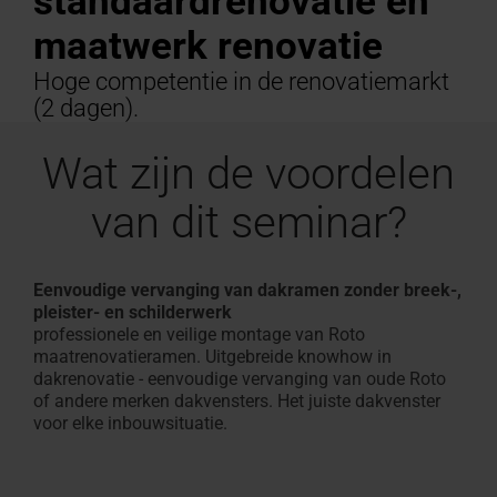
standaardrenovatie en
Offerte
Plat
professionals
vinden
aanvragen
maatwerk renovatie
Service
100% PVC multikamerprofiel
Vind ambachtslieden in de
Download gebied
Vind ambachtslieden in 
Raambekleding binnen
Configurator voor trapp
Klantenservice contacte
Veelgestelde vragen en
Droomzolder
Zonwering &
Terrasuitg
Veelgestel
Overzicht 
dakraam
experts
buurt
Technische documenten,
buurt
maat
Voor dakramen & appara
antwoorden
Roto maakt 
buiten
Gemakkelijk
antwoorde
Op de Rot
Hoge competentie in de renovatiemarkt
Speciale
Roto maakt het mogelijk!
brochures en meer
Roto maakt het mogelijk!
In 3 stappen naar een zo
Alles over Roto producte
dak
Alles over 
(2 dagen).
Seminars
toepassingsvensters
op de
Wat zijn de voordelen
Accessoires
campus
en
van dit seminar?
verbindingsproducten
Uitrusting
Eenvoudige vervanging van dakramen zonder breek-,
pleister- en schilderwerk
van
professionele en veilige montage van Roto
dakramen
maatrenovatieramen. Uitgebreide knowhow in
dakrenovatie - eenvoudige vervanging van oude Roto
of andere merken dakvensters. Het juiste dakvenster
Dakramen
voor elke inbouwsituatie.
vinden