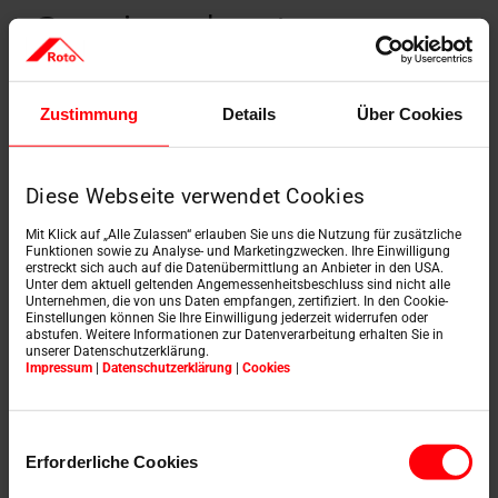
Seminar kosten
249,-
EUR incl. maaltijden plus BTW (hotelkosten niet
Zustimmung
Details
Über Cookies
inbegrepen)
Diese Webseite verwendet Cookies
Afspraak maken
Mit Klick auf „Alle Zulassen“ erlauben Sie uns die Nutzung für zusätzliche
Funktionen sowie zu Analyse- und Marketingzwecken. Ihre Einwilligung
erstreckt sich auch auf die Datenübermittlung an Anbieter in den USA.
Unter dem aktuell geltenden Angemessenheitsbeschluss sind nicht alle
Unternehmen, die von uns Daten empfangen, zertifiziert. In den Cookie-
AANHEF
*
Einstellungen können Sie Ihre Einwilligung jederzeit widerrufen oder
abstufen. Weitere Informationen zur Datenverarbeitung erhalten Sie in
unserer Datenschutzerklärung.
Impressum
|
Datenschutzerklärung
|
Cookies
VOORNAAM
*
Einwilligungsauswahl
Erforderliche Cookies