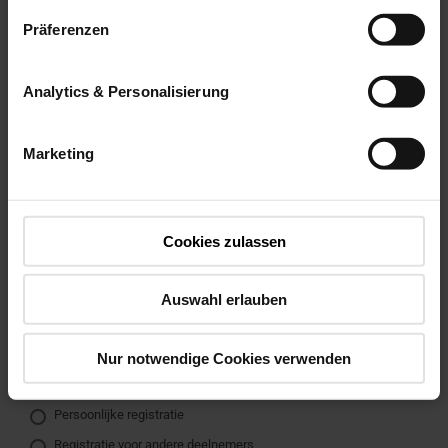
ACHTERNAAM
*
Präferenzen
Analytics & Personalisierung
TYPE GEBRUIKER
*
Marketing
LAND
*
Cookies zulassen
E-MAIL
*
Auswahl erlauben
Nur notwendige Cookies verwenden
WIL JE PERSOONLIJK DEELNEMEN OF ANDERE
DEELNEMERS INSCHRIJVEN VOOR HET SEMINAR?
*
Persoonlijke registratie
Registratie voor andere deelnemers