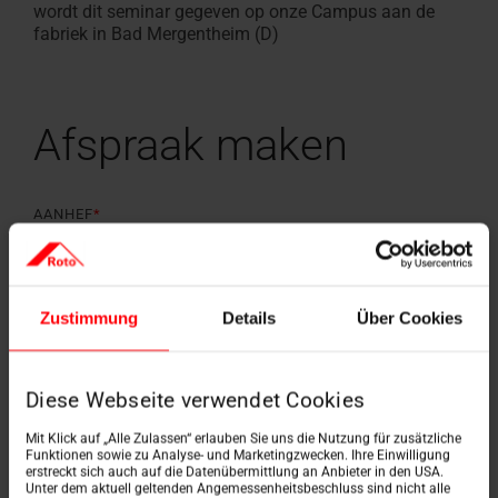
wordt dit seminar gegeven op onze Campus aan de
fabriek in Bad Mergentheim (D)
Afspraak maken
AANHEF
*
VOORNAAM
*
Zustimmung
Details
Über Cookies
Diese Webseite verwendet Cookies
ACHTERNAAM
*
Mit Klick auf „Alle Zulassen“ erlauben Sie uns die Nutzung für zusätzliche
Funktionen sowie zu Analyse- und Marketingzwecken. Ihre Einwilligung
erstreckt sich auch auf die Datenübermittlung an Anbieter in den USA.
Unter dem aktuell geltenden Angemessenheitsbeschluss sind nicht alle