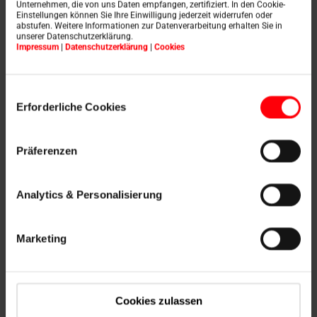
Unternehmen, die von uns Daten empfangen, zertifiziert. In den Cookie-
TYPE GEBRUIKER
*
Einstellungen können Sie Ihre Einwilligung jederzeit widerrufen oder
abstufen. Weitere Informationen zur Datenverarbeitung erhalten Sie in
unserer Datenschutzerklärung.
Impressum
|
Datenschutzerklärung
|
Cookies
LAND
*
Einwilligungsauswahl
Erforderliche Cookies
E-MAIL
*
Präferenzen
Analytics & Personalisierung
WIL JE PERSOONLIJK DEELNEMEN OF ANDERE
DEELNEMERS INSCHRIJVEN VOOR HET SEMINAR?
*
Persoonlijke registratie
Marketing
Registratie voor andere deelnemers
Ja, ik geef toestemming voor het verzamelen en opslaan
Cookies zulassen
van mijn contactgegevens voor de verwerking van mijn