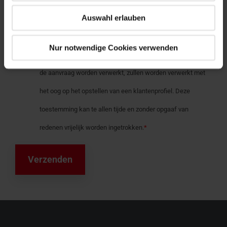
Auswahl erlauben
aanvraag en heb de
gegevensbeschermingsverklaring
gelezen en begrepen. Voorts heb ik er nota van genomen
Nur notwendige Cookies verwenden
dat mijn gegevens die in het kader van de verwerking van
de aanvraag worden verwerkt, zullen worden verwerkt met
het oog op het opstellen van een klantenprofiel. Deze
toestemming kan te allen tijde en zonder opgaaf van
redenen vrijelijk worden ingetrokken.
*