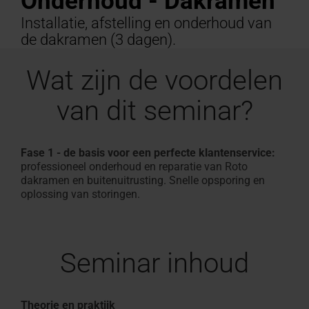
Onderhoud - Dakramen
Offerte
Plat
professionals
vinden
aanvragen
Installatie, afstelling en onderhoud van
Service
100% PVC multikamerprofiel
Vind ambachtslieden in de
Download gebied
Vind ambachtslieden in 
Raambekleding binnen
Configurator voor trapp
Klantenservice contacte
Veelgestelde vragen en
Droomzolder
Zonwering &
Terrasuitg
Veelgestel
Overzicht 
dakraam
de dakramen (3 dagen).
experts
buurt
Technische documenten,
buurt
maat
Voor dakramen & appara
antwoorden
Roto maakt 
buiten
Gemakkelijk
antwoorde
Op de Rot
Speciale
Roto maakt het mogelijk!
brochures en meer
Roto maakt het mogelijk!
In 3 stappen naar een zo
Alles over Roto producte
dak
Alles over 
Wat zijn de voordelen
Seminars
toepassingsvensters
op de
van dit seminar?
Accessoires
campus
en
verbindingsproducten
Fase 1 - de basis voor een perfecte klantenservice:
professioneel onderhoud en reparatie van Roto
Uitrusting
dakramen en buitenuitrusting. Snelle opsporing en
oplossing van storingen.
van
dakramen
Seminar inhoud
Dakramen
vinden
Theorie en praktijk