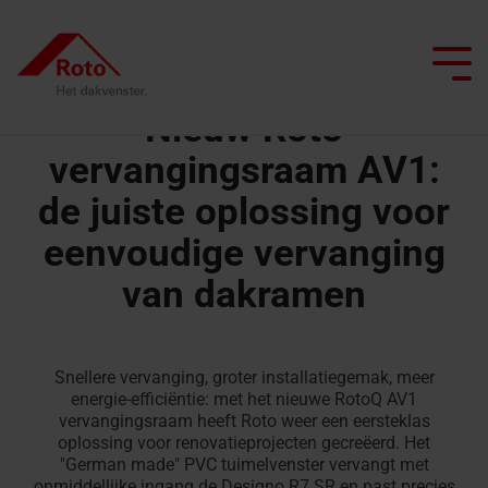
Skip
to
the
Tog
main
Me
content.
Nieuw Roto
vervangingsraam AV1:
de juiste oplossing voor
Alle dakramen
Daktrappen
Service
We begeleiden je
Dak professionals
Platdakuitgangen
ISDE Subsidie
eenvoudige vervanging
Top
Zoldertrappen
FAQ
Platdakuitgangen
Project realiseren
Architecten & bouwindustrie
Smart Home
van dakramen
Uitzetramen
Schaartrappen
ISDE
Brandvertragende
Gespecialiseerde handel
Renoveren met Roto
Onderhoud
Tuimelramen
Subsidie
platdakuitgangen
Daktrappen
Seminars op de campus
Laat ons je inspireren
Daglicht adviseur
Snellere vervanging, groter installatiegemak, meer
Knieschotdeuren
Top-
met
Contact
energie-efficiëntie: met het nieuwe RotoQ AV1
vervangingsraam heeft Roto weer een eersteklas
tuimel
brandwerendheid
Vind een vakman
Contact voor
Onderdelen
oplossing voor renovatieprojecten gecreëerd. Het
dakraam
professionals
"German made" PVC tuimelvenster vervangt met
aanvragen
Contact voor
Zoldertrappen
onmiddellijke ingang de Designo R7 SR en past precies