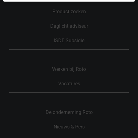
Product zoeken
Daglicht adviseur
ISDE Subsidie
Werken bij Roto
Vacatures
De onderneming Roto
Nieuws & Pers