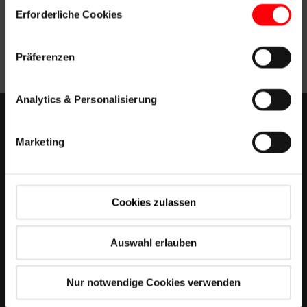
Einwilligungsauswahl
daarom gebruikmaken van de ISDE subsidie.
Erforderliche Cookies
01 februari 2021
#RotoQ
#Renovatie
Präferenzen
Analytics & Personalisierung
Contact
Marketing
Contact voor professionals
Cookies zulassen
Blog
Nieuwsbrief
Auswahl erlauben
Nur notwendige Cookies verwenden
Onderdelen aanvragen