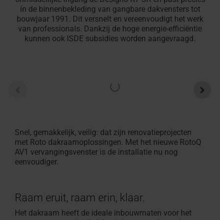
Offerte
Plat
professionals
vinden
in de binnenbekleding van gangbare dakvensters tot
aanvragen
Service
100% PVC multikamerprofiel
Vind ambachtslieden in de
Download gebied
Vind ambachtslieden in 
Raambekleding binnen
Configurator voor trapp
Klantenservice contacte
Veelgestelde vragen en
Droomzolder
Zonwering &
Terrasuitg
Veelgestel
Overzicht 
bouwjaar 1991. Dit versnelt en vereenvoudigt het werk
dakraam
van professionals. Dankzij de hoge energie-efficiëntie
experts
buurt
Technische documenten,
buurt
maat
Voor dakramen & appara
antwoorden
Roto maakt 
buiten
Gemakkelijk
antwoorde
Op de Rot
kunnen ook ISDE subsidies worden aangevraagd.
Speciale
Roto maakt het mogelijk!
brochures en meer
Roto maakt het mogelijk!
In 3 stappen naar een zo
Alles over Roto producte
dak
Alles over 
Seminars
toepassingsvensters
op de
Accessoires
campus
en
verbindingsproducten
Uitrusting
Snel, gemakkelijk, veilig: dat zijn renovatieprojecten
van
met Roto dakraamoplossingen. Met het nieuwe RotoQ
AV1 vervangingsvenster is de installatie nu nog
dakramen
eenvoudiger.
Dakramen
vinden
Raam eruit, raam erin, klaar.
Het dakraam heeft de ideale inbouwmaten voor het