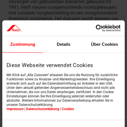
vervangen van gebruikelijke dakramen gebouwd tot
1991, heeft nieuwe voorgemonteerde montagebeugels
met variabele hoogteafstelling en een voorgemonteerd
thermisch isolatieblok. Het dakraam wordt gewoon van
binnenuit in het dak geplaatst op de plaats van zijn
voorganger, aangesloten op de bestaande
binnenbekleding en klaar is kees. Extra hulpstukken of
extra handgrepen voor verbindingsprofielen zijn net zo
Zustimmung
Details
Über Cookies
min nodig als breek-, pleister- of ander aansluitend
werk. Voor ambachtslieden en hun klanten uit de
woningbouw en de particuliere sector resulteert dit niet
alleen in snellere resultaten, maar ook in een optimale
Diese Webseite verwendet Cookies
prijs-prestatieverhouding.
Mit Klick auf „Alle Zulassen“ erlauben Sie uns die Nutzung für zusätzliche
Funktionen sowie zu Analyse- und Marketingzwecken. Ihre Einwilligung
erstreckt sich auch auf die Datenübermittlung an Anbieter in den USA.
Unter dem aktuell geltenden Angemessenheitsbeschluss sind nicht alle
Gebruik de ISDE subsidie
Unternehmen, die von uns Daten empfangen, zertifiziert. In den Cookie-
Einstellungen können Sie Ihre Einwilligung jederzeit widerrufen oder
Het nieuwe vervangingsraam van de
abstufen. Weitere Informationen zur Datenverarbeitung erhalten Sie in
unserer Datenschutzerklärung.
renovatiespecialist scoort ook op het gebied van
Impressum
|
Datenschutzerklärung
|
Cookies
warmte-isolatie en energie-efficiëntie met bijzonder
goede waarden. Met de RotoQ AV1 met twee- of
drievoudige beglazing kunnen dakdekkers en timmerlui