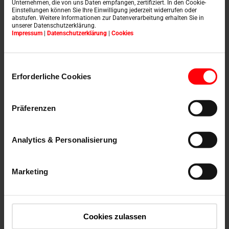
Unternehmen, die von uns Daten empfangen, zertifiziert. In den Cookie-
Lösungen die Dach(t)räume unserer Kunden und
Einstellungen können Sie Ihre Einwilligung jederzeit widerrufen oder
abstufen. Weitere Informationen zur Datenverarbeitung erhalten Sie in
begeistern jedes Mal aufs Neue! An dieser Stelle
unserer Datenschutzerklärung.
berichten sie von ihren Erfahrungen und zeigen, was
Impressum
|
Datenschutzerklärung
|
Cookies
sie so drauf haben – überzeuge auch du dich von den
vielfältigen Lichtlösungen.
Einwilligungsauswahl
Erforderliche Cookies
Präferenzen
Analytics & Personalisierung
Marketing
Cookies zulassen