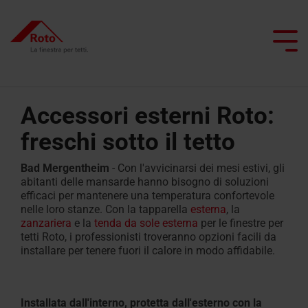
Skip
to
the
Tog
main
Me
content.
Accessori esterni Roto:
freschi sotto il tetto
Finestre per tetti
Scale
Servizi
Panoramica Roto
Professionisti del tetto
Finestre per aperture speciali
Uscite tetto piano
Smart Home
Finestre
Scale
FAQ
Finestra
Botole
Bad Mergentheim
- Con l'avvicinarsi dei mesi estivi, gli
Progetta con Roto
Architetti e industria edile
Cura e manutenzione
abitanti delle mansarde hanno bisogno di soluzioni
a
retrattili
Riscaldante
tetto
efficaci per mantenere una temperatura confortevole
Contattaci
vasistas/bilico
Designo
piano
Ristrutturare con Roto
Commercio specializzato
Simulatore di luce naturale
nelle loro stanze. Con la tapparella
esterna
, la
Scale
Heat
zanzariera
e la
tenda da sole esterna
per le finestre per
Richiesta
Finestre
a
tetti Roto, i professionisti troveranno opzioni facili da
Trova l’ispirazione
Contatto per i
di
installare per tenere fuori il calore in modo affidabile.
a
forbice
Finestre
professionisti
assistenza
Assistenza tecnica
bilico
per
Contatto per i
professionisti
uscita
Trova
Contatta
Installata dall'interno, protetta dall'esterno con la
Finestre
la
tetto