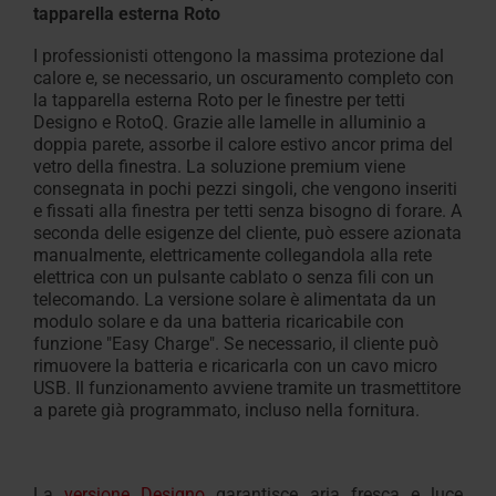
Richiesta
tecnico
tapparella esterna Roto
scala
per
di
/
Assistenza tecnica
Area download
Accessori interni
Configuratore di scale s
Richiesta di assistenza 
Richiesta di assistenza 
Assistenza
Profilo a c
Accessori e
Domande f
Configurat
Roto
preventivo
tetti
I professionisti ottengono la massima protezione dal
Linea
dati tecnici, cataloghi e molto
misura
Finestre per tetti e acces
Finestre per tetti e acces
tecnica
PVC
Tutto sui pr
calore e, se necessario, un oscuramento completo con
piani
Vita
altro
Tre passaggi per configu
L'originale 
la tapparella esterna Roto per le finestre per tetti
Designo e RotoQ. Grazie alle lamelle in alluminio a
una scala retrattile
Finestre
doppia parete, assorbe il calore estivo ancor prima del
Trova
vetro della finestra. La soluzione premium viene
la
per
consegnata in pochi pezzi singoli, che vengono inseriti
finestra
evacuazione
e fissati alla finestra per tetti senza bisogno di forare. A
da tetto
di
seconda delle esigenze del cliente, può essere azionata
manualmente, elettricamente collegandola alla rete
fumi e
elettrica con un pulsante cablato o senza fili con un
calore
telecomando. La versione solare è alimentata da un
modulo solare e da una batteria ricaricabile con
Finestre
funzione "Easy Charge". Se necessario, il cliente può
rimuovere la batteria e ricaricarla con un cavo micro
sottoluce
USB. Il funzionamento avviene tramite un trasmettitore
a parete già programmato, incluso nella fornitura.
Accessori e prodotti per la posa
Dotazioni delle finestre da tetto
La
versione Designo
garantisce aria fresca e luce