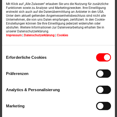
Mit Klick auf „Alle Zulassen“ erlauben Sie uns die Nutzung für zusätzliche
Funktionen sowie zu Analyse- und Marketingzwecken. Ihre Einwilligung
erstreckt sich auch auf die Datenübermittlung an Anbieter in den USA.
Unter dem aktuell geltenden Angemessenheitsbeschluss sind nicht alle
Unternehmen, die von uns Daten empfangen, zertifiziert. In den Cookie-
Einstellungen können Sie Ihre Einwilligung jederzeit widerrufen oder
abstufen. Weitere Informationen zur Datenverarbeitung erhalten Sie in
unserer Datenschutzerklärung.
Impressum
|
Datenschutzerklärung
|
Cookies
Einwilligungsauswahl
Erforderliche Cookies
Präferenzen
Con l'avvolgibile esterno Roto per finestre per tetti
Designo e RotoQ i professionisti ottengono la
massima protezione termica e, se necessario,
Analytics & Personalisierung
l'oscuramento completo per i loro clienti.
Marketing