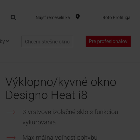
Search
Nájsť remeselníka
Roto ProfiLiga
by
Pre profesionálov
Chcem strešné okno
Výklopno/kyvné okno
Designo Heat i8
3-vrstvové izolačné sklo s funkciou
vykurovania
Maximálna voľnosť pohybu