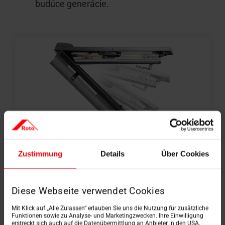
budúce generácie.
Zustimmung
Details
Über Cookies
Výklopné/kyvné okno
Výklopné/kyvné okno
je os otáčania
Diese Webseite verwendet Cookies
umiestnená
na hornom okennom ráme tak, že
Mit Klick auf „Alle Zulassen“ erlauben Sie uns die Nutzung für zusätzliche
okenné krídlo úplne vyčnieva von. To umožňuje
Funktionen sowie zu Analyse- und Marketingzwecken. Ihre Einwilligung
väčší okenný otvor a zabezpečuje optimálny
erstreckt sich auch auf die Datenübermittlung an Anbieter in den USA.