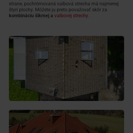
strane, pochrómovaná valbová strecha má najmenej
štyri plochy. Môžete ju preto považovať skôr za
kombináciu šikmej a
valbovej strechy
.