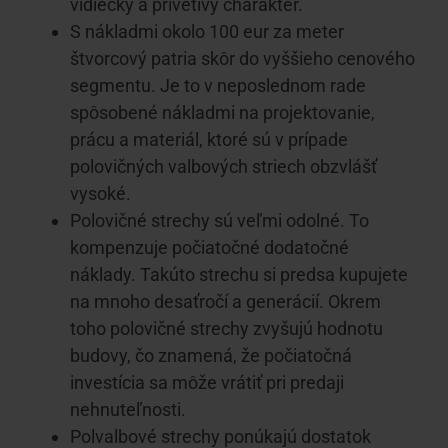
vidiecky a prívetivý charakter.
S nákladmi okolo 100 eur za meter
štvorcový patria skôr do vyššieho cenového
segmentu. Je to v neposlednom rade
spôsobené nákladmi na projektovanie,
prácu a materiál, ktoré sú v prípade
polovičných valbových striech obzvlášť
vysoké.
Polovičné strechy sú veľmi odolné. To
kompenzuje počiatočné dodatočné
náklady. Takúto strechu si predsa kupujete
na mnoho desaťročí a generácií. Okrem
toho polovičné strechy zvyšujú hodnotu
budovy, čo znamená, že počiatočná
investícia sa môže vrátiť pri predaji
nehnuteľnosti.
Polvalbové strechy ponúkajú dostatok