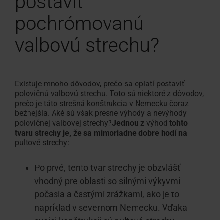
postaviť
pochrómovanú
valbovú strechu?
Existuje mnoho dôvodov, prečo sa oplatí postaviť
polovičnú valbovú strechu. Toto sú niektoré z dôvodov,
prečo je táto strešná konštrukcia v Nemecku čoraz
bežnejšia. Aké sú však presne výhody a nevýhody
polovičnej valbovej strechy?
Jednou z
výhod
tohto
tvaru strechy je, že sa mimoriadne dobre hodí na
pultové strechy:
Po prvé, tento tvar strechy je obzvlášť
vhodný pre oblasti so silnými výkyvmi
počasia a častými zrážkami, ako je to
napríklad v severnom Nemecku. Vďaka