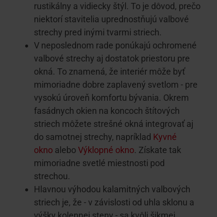
rustikálny a vidiecky štýl. To je dôvod, prečo
niektorí stavitelia uprednostňujú valbové
strechy pred inými tvarmi striech.
V neposlednom rade ponúkajú ochromené
valbové strechy aj dostatok priestoru pre
okná. To znamená, že interiér môže byť
mimoriadne dobre zaplavený svetlom - pre
vysokú úroveň komfortu bývania. Okrem
fasádnych okien na koncoch štítových
striech môžete strešné okná
integrovať
aj
do samotnej strechy, napríklad
Kyvné
okno
alebo
Výklopné okno
. Získate tak
mimoriadne svetlé miestnosti pod
strechou.
Hlavnou výhodou kalamitných valbových
striech je, že - v závislosti od uhla sklonu a
výšky kolennej steny - sa kvôli šikmej