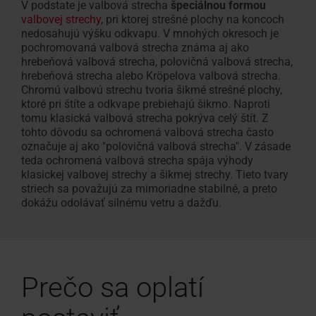
V podstate je valbová strecha
špeciálnou formou
valbovej strechy
, pri ktorej strešné plochy na koncoch
nedosahujú výšku odkvapu. V mnohých okresoch je
pochromovaná valbová strecha známa aj ako
hrebeňová valbová strecha, polovičná valbová strecha,
hrebeňová strecha alebo Kröpelova valbová strecha.
Chromú valbovú strechu tvoria šikmé strešné plochy,
ktoré pri štíte a odkvape prebiehajú šikmo. Naproti
tomu klasická valbová strecha pokrýva celý štít. Z
tohto dôvodu sa ochromená valbová strecha často
označuje aj ako "polovičná valbová strecha". V zásade
teda ochromená valbová strecha spája výhody
klasickej valbovej strechy a šikmej strechy. Tieto tvary
striech sa považujú za mimoriadne stabilné, a preto
dokážu odolávať silnému vetru a dažďu.
Prečo sa oplatí