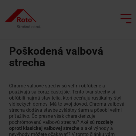
Skip
to
the
Tog
main
Me
content.
Poškodená valbová
strecha
Všetky strešné okná
Služby
Sme s vami
Prečo spolupracovať s Roto?
Doplnkové okná
Výklopno/kyvné
Servisný
Výlez
Inteligentná domácnosť
Renovácia s Roto
Architekti a projektanti
okno
a
na
Chromé valbové strechy sú veľmi obľúbené a
Údržba strešných okien
reklamačný
strechu
Inšpirácia
Predajcovia
používajú sa čoraz častejšie. Tento tvar strechy si
Kyvné
formulár
obľúbili najmä stavitelia, ktorí oceňujú rustikálny štýl
Simulátor denného svetla
okno
Okno
vidieckych domov. Má to svoj dôvod. Chromá valbová
Vyhľadávač realizačných firiem
Školenie Roto
strecha dodáva stavbe zvláštny šarm a pôsobí veľmi
Dopyt
na
príťažlivo. Čo presne však charakterizuje
Výsuvno
Kontakty
náhradných
odvod
pochrómovanú valbovú strechu? Aké sú
rozdiely
Vyžiadať
Kontaktný
kyvné
dielov
dymu
oproti klasickej valbovej streche
a aké výhody a
ponuku
partner pre
okno
nevýhody môžete očakávať? V tomto článku vám
profesionálov