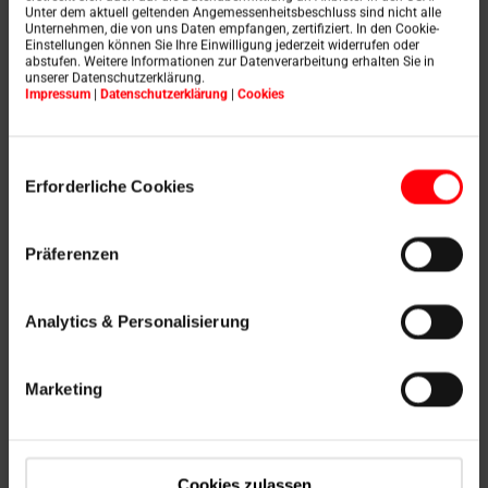
dopad svetla a individuálnejšiu reguláciu
Unter dem aktuell geltenden Angemessenheitsbeschluss sind nicht alle
Unternehmen, die von uns Daten empfangen, zertifiziert. In den Cookie-
vetrania. Horno-sklopné otočné okná sú preto
Einstellungen können Sie Ihre Einwilligung jederzeit widerrufen oder
vhodné najmä do obývacích izieb a spální, ako
abstufen. Weitere Informationen zur Datenverarbeitung erhalten Sie in
aj do malých miestností,
pretože pri ich otvorení
unserer Datenschutzerklärung.
Impressum
|
Datenschutzerklärung
|
Cookies
sa nestráca obytný priestor.
Einwilligungsauswahl
Erforderliche Cookies
Präferenzen
Analytics & Personalisierung
Marketing
Kyvné okno
Cookies zulassen