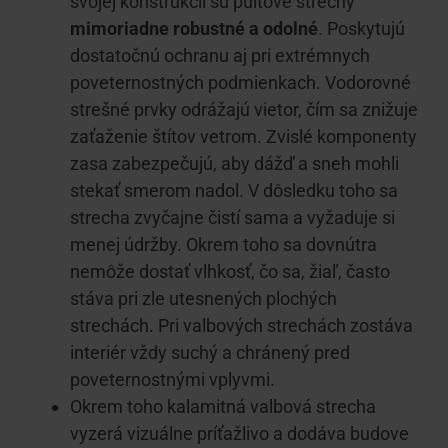
svojej konštrukcii sú pultové strechy
mimoriadne robustné a odolné
. Poskytujú
dostatočnú ochranu aj pri extrémnych
poveternostných podmienkach. Vodorovné
strešné prvky odrážajú vietor, čím sa znižuje
zaťaženie štítov vetrom. Zvislé komponenty
zasa zabezpečujú, aby dážď a sneh mohli
stekať smerom nadol. V dôsledku toho sa
strecha zvyčajne čistí sama a vyžaduje si
menej údržby. Okrem toho sa dovnútra
nemôže dostať vlhkosť, čo sa, žiaľ, často
stáva pri zle utesnených plochých
strechách. Pri valbových strechách zostáva
interiér vždy suchý a chránený pred
poveternostnými vplyvmi.
Okrem toho kalamitná valbová strecha
vyzerá vizuálne príťažlivo a dodáva budove