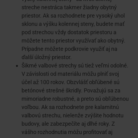
streche nestráca takmer žiadny obytný
priestor. Ak sa rozhodnete pre vysoký uhol
sklonu a výšku kolennej steny, budete mať
pod strechou vždy dostatok priestoru a
môžete tento priestor využívať ako obytný.
Prípadne môžete podkrovie využiť aj na
ďalší úložný priestor.
Šikmé valbové strechy sú tiež veľmi odolné.
V závislosti od materiálu môžu plniť svoj
účel až 100 rokov. Obzvlášť obľúbené sú
betónové strešné škridly. Považujú sa za
mimoriadne robustné, a preto sú obľúbenou
voľbou. Ak sa rozhodnete pre kalamitnú
valbovú strechu, nielenže zvýšite hodnotu
budovy, ale zabezpečíte aj dlhé roky. Z
vášho rozhodnutia môžu profitovať aj