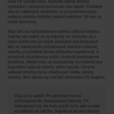
však ich vysoká cena. Klasická šikmá strecha
vychádza v priamom porovnaní cien lepšie. Podobne
ako pri valbových strechách, aj za pochrómovanú
valbovú strechu môžete zaplatiť približne 100 eur za
meter štvorcový.
Skôr ako sa rozhodnete pre kalenú valbovú strechu,
mali by ste vedieť, že aj náklady na výstavbu sú o
niečo vyššie ako pri iných strešných konštrukciách.
Aby sa zabezpečila požadovaná stabilita valbovej
strechy, je potrebné stavbu dôkladne naplánovať. V
závislosti od pôdorysu môžu vzniknúť konštrukčné
problémy. Okrem toho sú požiadavky na materiál pre
kalamitné valbové strechy veľmi vysoké. Chromé
valbové strechy nie sú vhodné pre všetky sklony
strechy. Uhol sklonu by mal byť minimálne 35 stupňov.
Stojí za to vedieť: Pri strechách nie sú
rozhodujúce len obstarávacie náklady. Pri
rozhodovaní by ste mali zvážiť aj to, aké vysoké
sú náklady na údržbu. Napríklad ploché strechy