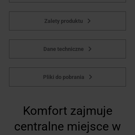
i
moskitiery
Zalety produktu
Znajdź
okna
dachowe
Dane techniczne
Pliki do pobrania
Komfort zajmuje
centralne miejsce w