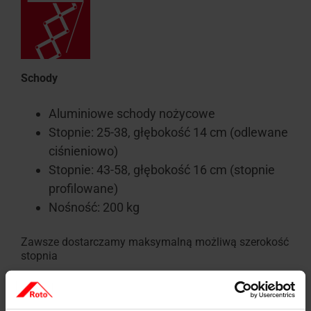
Schody
Aluminiowe schody nożycowe
Stopnie: 25-38, głębokość 14 cm (odlewane
ciśnieniowo)
Stopnie: 43-58, głębokość 16 cm (stopnie
profilowane)
Nośność: 200 kg
Zawsze dostarczamy maksymalną możliwą szerokość
stopnia