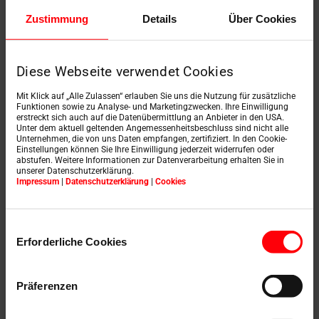
Zustimmung
Details
Über Cookies
Diese Webseite verwendet Cookies
Gotowy do instalacji
ze standardowymi akcesoriami
Mit Klick auf „Alle Zulassen“ erlauben Sie uns die Nutzung für zusätzliche
Funktionen sowie zu Analyse- und Marketingzwecken. Ihre Einwilligung
erstreckt sich auch auf die Datenübermittlung an Anbieter in den USA.
Dołączona poręcz teleskopowa
Unter dem aktuell geltenden Angemessenheitsbeschluss sind nicht alle
Unternehmen, die von uns Daten empfangen, zertifiziert. In den Cookie-
(od pozycji otwarcia 110 cm)
Einstellungen können Sie Ihre Einwilligung jederzeit widerrufen oder
abstufen. Weitere Informationen zur Datenverarbeitung erhalten Sie in
Śruby montażowe
unserer Datenschutzerklärung.
Drążek do otwierania
Impressum
|
Datenschutzerklärung
|
Cookies
Listwy maskujące, białe
Einwilligungsauswahl
Erforderliche Cookies
Zakresy wymiarów
Präferenzen