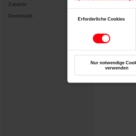
Zubehör
Einwilligungsauswahl
Downloads
Einfa
Erforderliche Cookies
Ein Kn
Treppe
automat
man nic
Tr
Nur notwendige Cook
verwenden