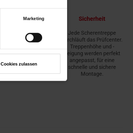
Vielfältige
Sicherheit
Marketing
Ausführungen
Jede Scherentreppe
Zum Beispiel
durchläuft das Prüfcenter.
fnungsmechanismus
Treppenhöhe und -
von oben, farbliche
neigung werden perfekt
Anpassung etc.
angepasst, für eine
Cookies zulassen
schnelle und sichere
Montage.