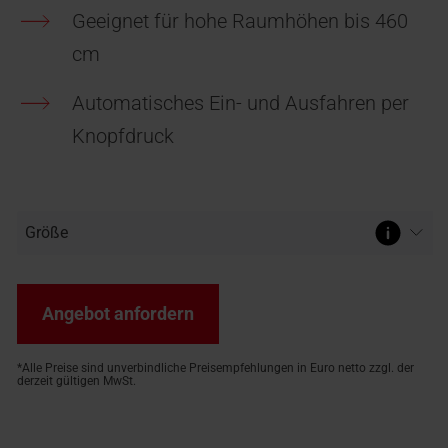
Geeignet für hohe Raumhöhen bis 460
 finden
für
r
100% Kunststoff-
Sonnenschutz & Rollläden für
Häufige Fragen und Antworten
Designo Heat
or
Terrassenausstieg OnTop
cm
ukte:
Hohlkammerprofil
außen
Rund um Roto Produkte
Mehr über das Dachfenster mit
reppe
Leichter Ausstieg zum Dach
Das Original seit 1995
Heizfunktion erfahren
Automatisches Ein- und Ausfahren per
Knopfdruck
Angebot anfordern
*Alle Preise sind unverbindliche Preisempfehlungen in Euro netto zzgl. der
derzeit gültigen MwSt.