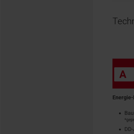
Tech
Energie-
Bau
*gep
DD-