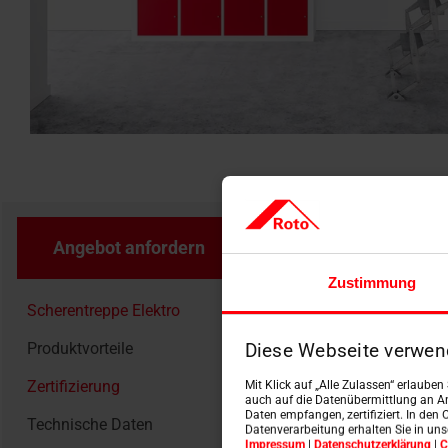
Scheren
Angebot anfordern
Produ
Zustimmung
Scherentreppe Elektro
Produktvorteile
Diese Webseite verwen
Zertifizierung
Mit Klick auf „Alle Zulassen“ erlaube
auch auf die Datenübermittlung an An
Daten empfangen, zertifiziert. In den 
Technische Daten
Datenverarbeitung erhalten Sie in un
Impressum
|
Datenschutzerklärung
|
C