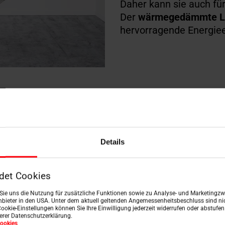
Daher kann sie auch fü
Der
wärmegedämmte L
hervorragende Energiee
treppe Elektro
ktvorteile auf einen Blick
Details
det Cookies
n Sie uns die Nutzung für zusätzliche Funktionen sowie zu Analyse- und Marketingzwe
bieter in den USA. Unter dem aktuell geltenden Angemessenheitsbeschluss sind nic
Cookie-Einstellungen können Sie Ihre Einwilligung jederzeit widerrufen oder abstufe
serer Datenschutzerklärung.
ookies