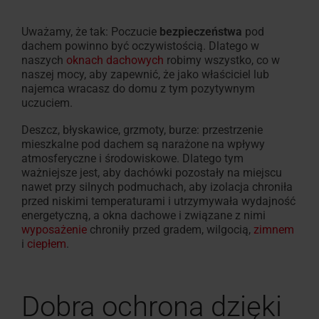
Okno uchylne z funkcją
Znajdź dekarza w okolicy
Znajdź dekarza w okolic
Akcesoria wewnętrzne
Zgłoszenie serwisowe
Pliki do pobrania
W 100% z pr
Akcesoria 
Skontaktuj 
Często zad
Okno
Uważamy, że tak: Poczucie
bezpieczeństwa
pod
Poproś
ogrzewania -
Roto to umożliwia!
Roto to umożliwia!
Dla okien dachowych i ro
Karty techniczne, instrukc
Designo Heat
Roto orygin
Jak możem
Wszystko o
dachem powinno być oczywistością. Dlatego w
do
o
naszych
oknach dachowych
robimy wszystko, co w
inne
ofertę
dachów
naszej mocy, aby zapewnić, że jako właściciel lub
płaskich
najemca wracasz do domu z tym pozytywnym
uczuciem.
Okna
Deszcz, błyskawice, grzmoty, burze: przestrzenie
do
mieszkalne pod dachem są narażone na wpływy
zastosowań
atmosferyczne i środowiskowe. Dlatego tym
ważniejsze jest, aby dachówki pozostały na miejscu
specjalnych
nawet przy silnych podmuchach, aby izolacja chroniła
przed niskimi temperaturami i utrzymywała wydajność
Akcesoria
energetyczną, a okna dachowe i związane z nimi
i
wyposażenie
chroniły przed gradem, wilgocią,
zimnem
i
ciepłem
.
zestawy
przyłączeniowe
Dobra ochrona dzięki
Rolety,
markizy