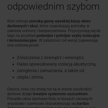
odpowiednim szybom
i
moskitiery
Roto oferuje
szeroką gamę wysokiej klasy okien
dachowych i okuć
, które zaspokajają potrzeby w
Znajdź
zakresie ochrony i bezpieczeństwa. Przyczyniają się do
okna
tego na przykład
podwójne i potrójne szyby izolacyjne
dachowe
i termoizolacyjne
. W zależności od wersji zapewniają
one ochronę przed
Zniszczenia z zewnątrz i wewnątrz,
Hałas spowodowany izolacją akustyczną,
zamglenia i zamarzania, a także od
ciepła i zimna.
Deszcz, rosa czy śnieg nie są w stanie zaszkodzić
domowi dzięki
trwałym systemom uszczelnień
.
Ponadto okna dachowe Roto w klasach cenowych
arcydzieło i rzemiosło charakteryzują się
bardzo