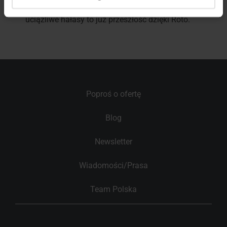
czego w nim nie chcesz: Przegrzanie,
owady
i
uciążliwe hałasy to już przeszłość dzięki Roto.
Poproś o ofertę
Blog
Newsletter
Wiadomości/Prasa
Team Polska