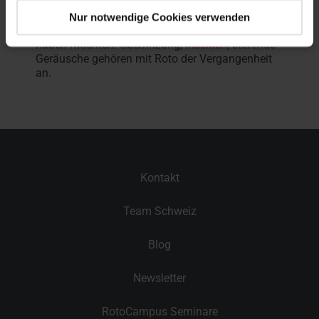
Rollladen
reicht.
Nur notwendige Cookies verwenden
So halten Sie fern, was Sie in Ihrem Heim nicht
haben möchten: Überhitzung,
Insekten
, störende
Geräusche gehören mit Roto der Vergangenheit
an.
Kontakt
Team Schweiz
Blog
Newsletter
RotoCampus Seminare