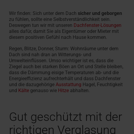
Angebot
Karriere
Fassadenanschluss­
finden
anfordern
bei
Handwerker in der Nähe finden
Download-Bereich
Handwerker in der Nähe
Sonnenschutz & Rollos f
Serviceanfrage erfasse
Serviceanfrage erfasse
100% Kunst
Sonnenschut
Masstreppe
Häufige Fr
RotoCampu
fenster
Wir finden: Sich unter dem Dach
sicher und geborgen
Roto
Roto macht's möglich!
Dachfenster und -treppen
Roto macht's möglich!
innen
Für Dachfenster & Ausst
Dachfenster & Ausstattu
Hohlkamme
aussen
In 3 Schrit
Rund um Ro
Jetzt anme
zu fühlen, sollte eine Selbstverständlichkeit sein.
Deswegen tun wir mit unseren
Dachfenster-Lösungen
Zubehör und Anschlussprodukte
Das Origina
alles dafür, damit Sie als Eigentümer oder Mieter mit
diesem positiven Gefühl nach Hause kommen.
Dachfenster Ausstattung
Regen, Blitze, Donner, Sturm: Wohnräume unter dem
Dach sind nah dran an Witterungs- und
Umwelteinflüssen. Umso wichtiger ist es, dass die
Ziegel auch bei starken Böen an Ort und Stelle bleiben,
dass die Dämmung eisige Temperaturen ab- und die
Energieeffizienz aufrechterhält und dass Dachfenster
und die dazugehörige
Ausstattung
Hagel, Feuchtigkeit
und
Kälte
genauso wie
Hitze
abhalten.
Gut geschützt mit der
richtigen Verglasung