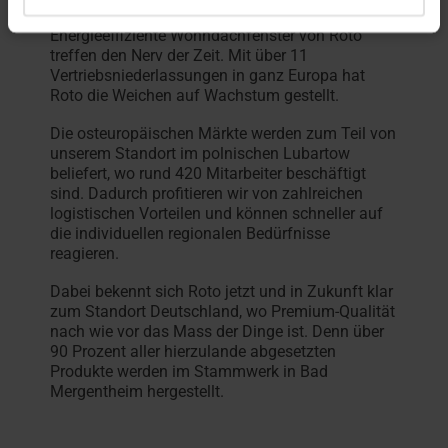
sei es in England, Frankreich oder Polen:
Energieeffiziente Wohndachfenster von Roto
treffen den Nerv der Zeit. Mit über 11
Vertriebsniederlassungen in ganz Europa hat
Roto die Weichen auf Wachstum gestellt.
Die osteuropäischen Märkte werden zum Teil von
unserem Standort im polnischen Lubartow
beliefert, wo rund 420 Mitarbeiter beschäftigt
sind. Dadurch profitieren wir von zahlreichen
logistischen Vorteilen und können schneller auf
die individuellen regionalen Bedürfnisse
reagieren.
Dabei bekennt sich Roto jetzt und in Zukunft klar
zum Standort Deutschland, wo Premium-Qualität
nach wie vor das Mass der Dinge ist. Denn über
90 Prozent aller hierzulande abgesetzten
Produkte werden im Stammwerk in Bad
Mergentheim hergestellt.