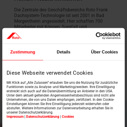
Die Zentrale des Geschäftsbereichs Roto Frank
Dachsystem-Technologie ist seit 2001 in Bad
Mergentheim angesiedelt. Hier schaffen 700
Mitarbeiter mit Können, Sorgfalt und
Leidenschaft Premium-Produkte mit erlebbarem
Kundennutzen und Mehrwert. Und erfüllen das
Roto Prinzip „Mehr Freiheit. Mehr Komfort.“
tagtäglich mit Leben. Für innovative
Zustimmung
Details
Über Cookies
Spitzentechnologie
„german made“
. Die Folge
ihres aussergewöhnlichen Engagements: Der
Gewinn des „Industrial Excellence Award“ der
WirtschaftsWoche und damit der Titel als offiziell
Diese Webseite verwendet Cookies
„Beste Fabrik Deutschlands“ 2010.
Mit Klick auf „Alle Zulassen“ erlauben Sie uns die Nutzung für zusätzliche
Funktionen sowie zu Analyse- und Marketingzwecken. Ihre Einwilligung
erstreckt sich auch auf die Datenübermittlung an Anbieter in den USA.
Unter dem aktuell geltenden Angemessenheitsbeschluss sind nicht alle
Unternehmen, die von uns Daten empfangen, zertifiziert. In den Cookie-
Einstellungen können Sie Ihre Einwilligung jederzeit widerrufen oder
abstufen. Weitere Informationen zur Datenverarbeitung erhalten Sie in
unserer Datenschutzerklärung.
Impressum
|
Datenschutzerklärung
|
Cookies