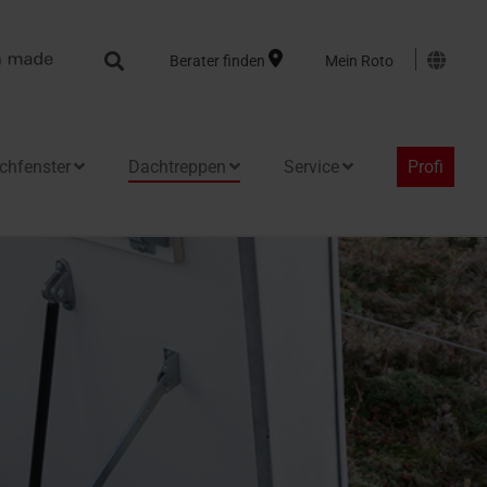
Search
Berater finden
Mein Roto
chfenster
Dachtreppen
Service
Profi