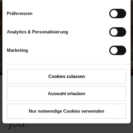
Präferenzen
Analytics & Personalisierung
Marketing
Cookies zulassen
Voor elke behoefte.
Auswahl erlauben
Voor elk project. Voor
Nur notwendige Cookies verwenden
jou.