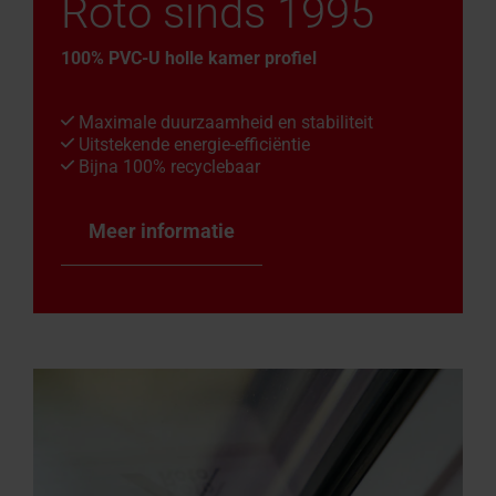
Roto sinds 1995
100% PVC-U holle kamer profiel
Maximale duurzaamheid en stabiliteit
Uitstekende energie-efficiëntie
Bijna 100% recyclebaar
Meer informatie