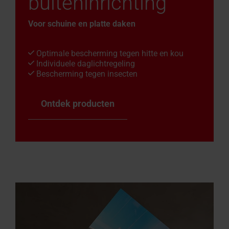
buiteninrichting
Voor schuine en platte daken
Optimale bescherming tegen hitte en kou
Individuele daglichtregeling
Bescherming tegen insecten
Ontdek producten