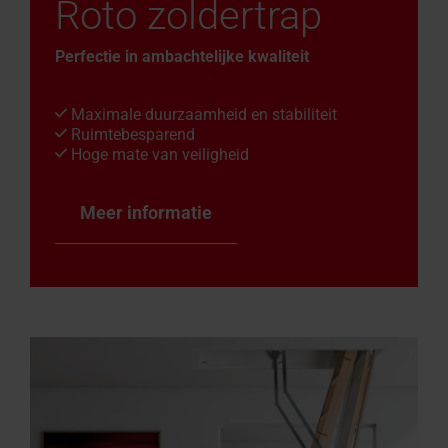
Roto zoldertrap
Perfectie in ambachtelijke kwaliteit
Maximale duurzaamheid en stabiliteit
Ruimtebesparend
Hoge mate van veiligheid
Meer informatie