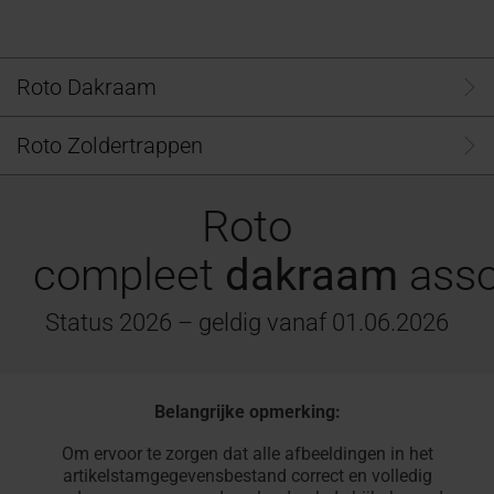
Offerte
dakraam
professionals
vinden
aanvragen
Service
100% PVC multikamerprofiel
Vind ambachtslieden in de
Download gebied
Vind ambachtsli
Raambekleding 
Configurator vo
Klantenservice 
Veelgestelde vr
Speciale
experts
buurt
Technische documenten,
buurt
maat
Voor dakramen 
antwoorden
Roto Dakraam
toepassingsvensters
Roto maakt het mogelijk!
brochures en meer
Roto maakt het 
In 3 stappen naa
Alles over Roto 
Seminars
Roto Zoldertrappen
Accessoires
op de
en
campus
verbindingsproducten
Roto
Uitrusting
compleet
dakraam
asso
van
dakramen
Status 2026 – geldig vanaf 01.06.2026
Dakramen
vinden
Belangrijke opmerking:
Om ervoor te zorgen dat alle afbeeldingen in het
artikelstamgegevensbestand correct en volledig