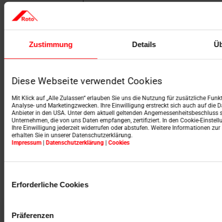
stamgegevens
E-MAIL
*
Zustimmung
Details
Üb
BEROEPSGROEP
*
Diese Webseite verwendet Cookies
Mit Klick auf „Alle Zulassen“ erlauben Sie uns die Nutzung für zusätzliche Fun
Analyse- und Marketingzwecken. Ihre Einwilligung erstreckt sich auch auf die 
Anbieter in den USA. Unter dem aktuell geltenden Angemessenheitsbeschluss si
Unternehmen, die von uns Daten empfangen, zertifiziert. In den Cookie-Einstel
Door u in te schrijven voor onze nieuwsbrief, gaat u ermee
Ihre Einwilligung jederzeit widerrufen oder abstufen. Weitere Informationen zu
erhalten Sie in unserer Datenschutzerklärung.
akkoord een nieuwsbrief te ontvangen die individueel is
Impressum
|
Datenschutzerklärung
|
Cookies
afgestemd op uw interesses. Meer informatie over
Einwilligungsauswahl
gegevensbescherming
vindt u in ons privacybeleid.
*
Erforderliche Cookies
Präferenzen