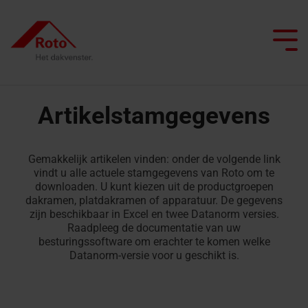
Skip
to
the
Tog
main
Me
content.
Artikelstamgegevens
Alle dakramen
Daktrappen
Service
Dak professionals
We begeleiden je
ISDE Subsidie
Platdakuitgangen
Gemakkelijk artikelen vinden: onder de volgende link
Top
Zoldertrappen
FAQ
Platdakuitgangen
Project realiseren
Architecten & bouwindustrie
Smart Home
vindt u alle actuele stamgegevens van Roto om te
Uitzetramen
downloaden. U kunt kiezen uit de productgroepen
Schaartrappen
ISDE
Brandvertragende
dakramen, platdakramen of apparatuur. De gegevens
Gespecialiseerde handel
Renoveren met Roto
Onderhoud
zijn beschikbaar in Excel en twee Datanorm versies.
Tuimelramen
Subsidie
platdakuitgangen
Raadpleeg de documentatie van uw
Daktrappen
Seminars op de campus
Laat ons je inspireren
Daglicht adviseur
besturingssoftware om erachter te komen welke
Knieschotdeuren
Top-tuimel
met
Contact
Datanorm-versie voor u geschikt is.
dakraam
brandwerendheid
Vind een vakman
Contact voor
Onderdelen
professionals
Plat
aanvragen
Contact voor
Zoldertrappen