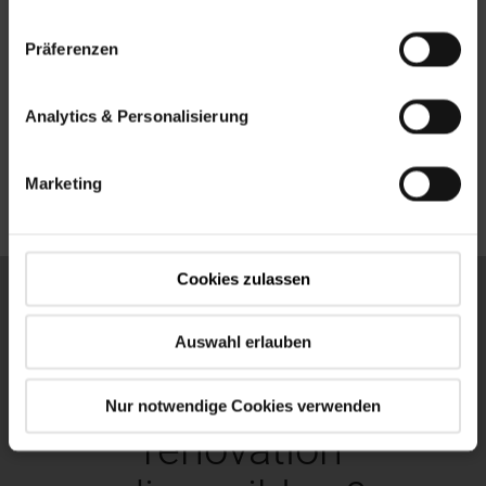
Präferenzen
Demander des conseils
Analytics & Personalisierung
Demander une offre
Marketing
Cookies zulassen
Quelles sont les
fenêtres de
Auswahl erlauben
remplacement et de
Nur notwendige Cookies verwenden
rénovation