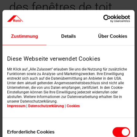
des fenêtres de toit
plus grandes ou plus
nombreuses ?
Zustimmung
Details
Über Cookies
Diese Webseite verwendet Cookies
Au lieu de remplacer les fenêtres de toit, il est
également possible d'
installer des fenêtres de toit
Mit Klick auf „Alle Zulassen“ erlauben Sie uns die Nutzung für zusätzliche
plus grandes ou même plusieurs fenêtres de toit
. Que
Funktionen sowie zu Analyse- und Marketingzwecken. Ihre Einwilligung
ce soit l'un à côté de l'autre, l'un au-dessus de l'autre ou
erstreckt sich auch auf die Datenübermittlung an Anbieter in den USA.
Unter dem aktuell geltenden Angemessenheitsbeschluss sind nicht alle
simplement plus grand - la réalisation de vos souhaits
Unternehmen, die von uns Daten empfangen, zertifiziert. In den Cookie-
est possible de manière simple et professionnelle en
Einstellungen können Sie Ihre Einwilligung jederzeit widerrufen oder
combinaison avec la statique de la construction du
abstufen. Weitere Informationen zur Datenverarbeitung erhalten Sie in
unserer Datenschutzerklärung.
toit, les solutions Roto Premium et votre partenaire
Impressum
|
Datenschutzerklärung
|
Cookies
artisan. Votre
partenaire professionnel
vous
conseillera volontiers et sans engagement
sur toutes
vos possibilités.
Einwilligungsauswahl
Erforderliche Cookies