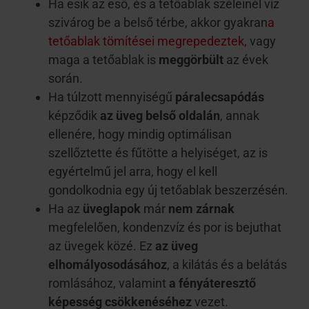
Ha esik az eső, és a tetőablak széleinél víz
szivárog be a belső térbe, akkor gyakran
a
tetőablak tömítései megrepedeztek
,
vagy
maga a tetőablak is
meggörbült
az évek
során.
Ha túlzott mennyiségű
páralecsapódás
képződik
az üveg belső oldalán
, annak
ellenére, hogy mindig optimálisan
szellőztette
és
fűtötte a helyiséget, az is
egyértelmű jel arra, hogy el kell
gondolkodnia egy új tetőablak beszerzésén.
Ha az
üveglapok
már
nem
zárnak
megfelelően, kondenzvíz és por is bejuthat
az üvegek közé. Ez
az üveg
elhomályosodásához
, a kilátás és a belátás
romlásához, valamint
a fényáteresztő
képesség csökkenéséhez
vezet.