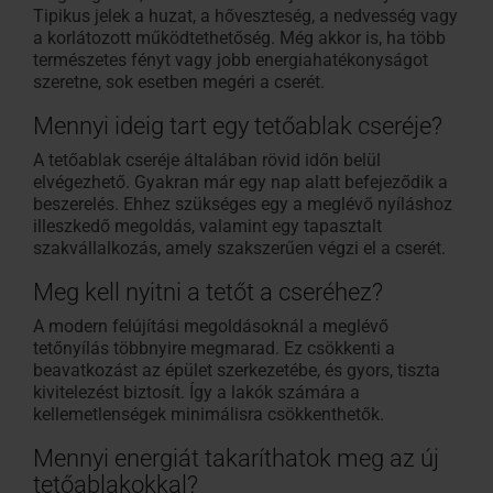
Tipikus jelek a huzat, a hőveszteség, a nedvesség vagy
a korlátozott működtethetőség. Még akkor is, ha több
természetes fényt vagy jobb energiahatékonyságot
szeretne, sok esetben megéri a cserét.
Mennyi ideig tart egy tetőablak cseréje?
A tetőablak cseréje általában rövid időn belül
elvégezhető. Gyakran már egy nap alatt befejeződik a
beszerelés. Ehhez szükséges egy a meglévő nyíláshoz
illeszkedő megoldás, valamint egy tapasztalt
szakvállalkozás, amely szakszerűen végzi el a cserét.
Meg kell nyitni a tetőt a cseréhez?
A modern felújítási megoldásoknál a meglévő
tetőnyílás többnyire megmarad. Ez csökkenti a
beavatkozást az épület szerkezetébe, és gyors, tiszta
kivitelezést biztosít. Így a lakók számára a
kellemetlenségek minimálisra csökkenthetők.
Mennyi energiát takaríthatok meg az új
tetőablakokkal?