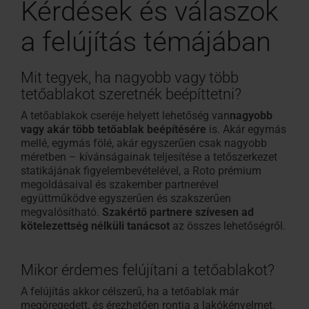
Kérdések és válaszok
a felújítás témájában
Mit tegyek, ha nagyobb vagy több
tetőablakot szeretnék beépíttetni?
A tetőablakok cseréje helyett lehetőség van
nagyobb
vagy akár több tetőablak beépítésére
is. Akár egymás
mellé, egymás fölé, akár egyszerűen csak nagyobb
méretben – kívánságainak teljesítése a tetőszerkezet
statikájának figyelembevételével, a Roto prémium
megoldásaival és szakember partnerével
együttműködve egyszerűen és szakszerűen
megvalósítható.
Szakértő partnere
szívesen ad
kötelezettség nélküli tanácsot
az összes lehetőségről.
Mikor érdemes felújítani a tetőablakot?
A felújítás akkor célszerű, ha a tetőablak már
megöregedett, és érezhetően rontja a lakókényelmet.