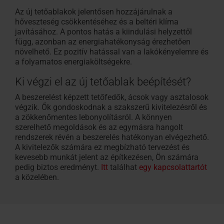
Az új tetőablakok jelentősen hozzájárulnak a
hőveszteség csökkentéséhez és a beltéri klíma
javításához. A pontos hatás a kiindulási helyzettől
függ, azonban az energiahatékonyság érezhetően
növelhető. Ez pozitív hatással van a lakókényelemre és
a folyamatos energiaköltségekre.
Ki végzi el az új tetőablak beépítését?
A beszerelést képzett tetőfedők, ácsok vagy asztalosok
végzik. Ők gondoskodnak a szakszerű kivitelezésről és
a zökkenőmentes lebonyolításról. A könnyen
szerelhető megoldások és az egymásra hangolt
rendszerek révén a beszerelés hatékonyan elvégezhető.
A kivitelezők számára ez megbízható tervezést és
kevesebb munkát jelent az építkezésen, Ön számára
pedig biztos eredményt.
Itt
találhat
egy kapcsolattartót
a közelében.