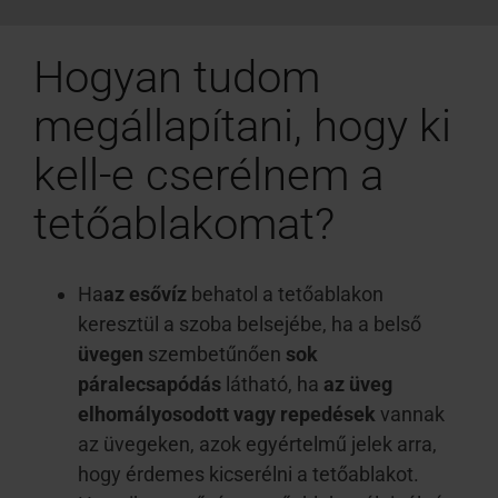
Hogyan tudom
megállapítani, hogy ki
kell-e cserélnem a
tetőablakomat?
Ha
az esővíz
behatol a tetőablakon
keresztül a szoba belsejébe, ha a belső
üvegen
szembetűnően
sok
páralecsapódás
látható, ha
az üveg
elhomályosodott vagy repedések
vannak
az üvegeken, azok egyértelmű jelek arra,
hogy érdemes kicserélni a tetőablakot.