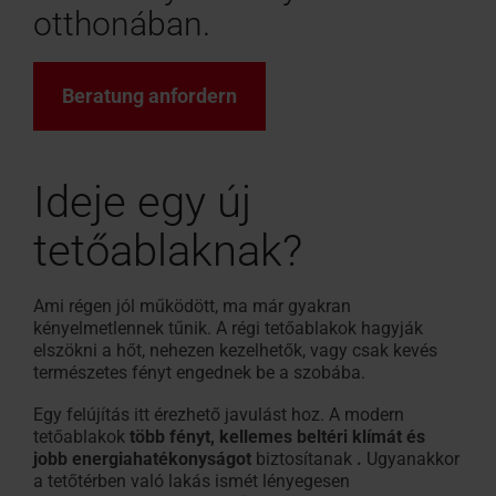
tetőtéri
szakemberek
otthonában.
számára
ablak
Beépítő kereső
Letöltés
Beépítő kereső
A szemináriumok átteki
Gyakran
Fényzáró
100% műan
Redőny
Designo He
A Roto segít!
Műszaki adatok, árlisták,
A Roto segít!
A RotoCampus-on
Ismételt
belső
profil
További inf
Beratung anfordern
prospektusok és egyéb
Kérdések
roló
Az eredeti 
tetőablakró
információk
és
Válaszok
Ideje egy új
A
tetőablaknak?
Roto
termékekről
Ami régen jól működött, ma már gyakran
kényelmetlennek tűnik. A régi tetőablakok hagyják
elszökni a hőt, nehezen kezelhetők, vagy csak kevés
természetes fényt engednek be a szobába.
Egy felújítás itt érezhető javulást hoz. A modern
tetőablakok
több fényt, kellemes beltéri klímát és
jobb energiahatékonyságot
biztosítanak
.
Ugyanakkor
a tetőtérben való lakás ismét lényegesen