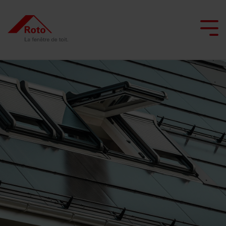
Skip
to
the
Tog
main
Me
content.
Toutes les fenêtres de toit
Tous les escaliers de grenier
Service
Nous vous accompagnons
Professionnels de la toiture
Toutes les fenêtres d'application spécial
Toutes les sorties de toit plat
Smart Home
Toutes les portes de comb
Fenêtre
Escaliers
Service
Fenêtre
Sorties
Réaliser le projet
Architectes et secteur de la construction
Entretien et maintenance
basculante
escamotables
de
de
de
à
pièces
toit
toit
Commerçant
Rénover avec Roto
Conseiller en lumière naturelle
Échelle
battant
détachées
avec
plat
escamotable
Laissez-vous inspirer
fonction
Interlocuteur
Fenêtre
en
FAQ
Sorties
pour les
chauffante
Trouver un artisan
basculante
accordéon
de
professionnels
Contact
Fenêtre
toit
Interlocuteur
Fenêtre
Escaliers
de
plat