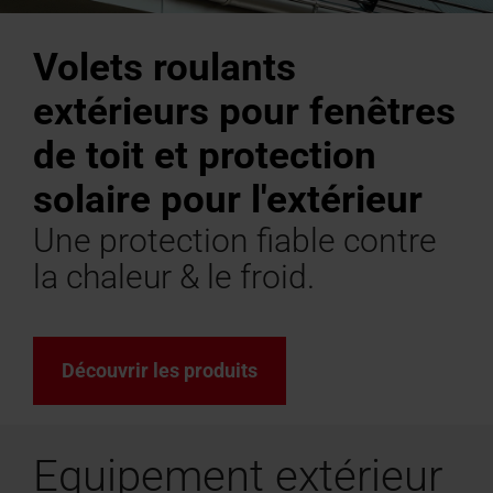
Demander
pour les
Demander
pour
de
un devis
professionnels
sortie
résistantes
Trouver des artisans près de
Zone de téléchargement
Protection solaire et vol
Contacter le service clie
Demander une intervent
Trouvez
Protection s
Configurate
Questions f
Séminaire
Profilé
une
toit
grenier
Volets roulants
de
au
chez vous
Caractéristiques techniques,
roulants intérieurs
Pour fenêtres de toit et
service après-vente
des
roulants ex
mesure
réponses
Inscrivez-v
creux
intervention
plat
résistants
toit
feu
Roto rend cela possible !
listes de prix, brochures et plus
équipements
Pour fenêtres de toit et
artisans
Un escalier 
Tout sur les
100 %
extérieurs pour fenêtres
du
au
encore
équipement
près
PVC
service
feu
Fenêtre
de toit et protection
Trouver
de
L'original
après-
des
d'évacuation
chez
depuis
solaire pour l'extérieur
fenêtres
vente
des
Trouver
de toit
vous
1995
des
fumées
Une protection fiable contre
Carrière
Roto
escaliers
la chaleur & le froid.
de
chez
rend
Raccordement
grenier
Roto
cela
de
possible
façade
!
Découvrir les produits
résidentielle
&
fenêtres
Equipement extérieur
Accessoires et produits de raccordement