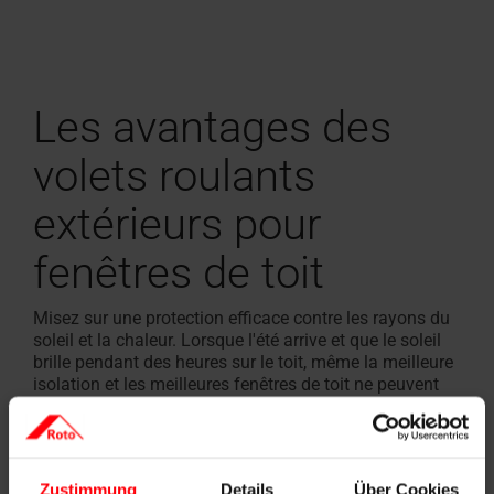
Les avantages des
volets roulants
extérieurs pour
fenêtres de toit
Misez sur une protection efficace contre les rayons du
soleil et la chaleur. Lorsque l'été arrive et que le soleil
brille pendant des heures sur le toit, même la meilleure
isolation et les meilleures fenêtres de toit ne peuvent
pas empêcher complètement les pièces de se
réchauffer. Vous pouvez toutefois contribuer
activement à réduire ces influences.
Nos
volets
roulants extérieurs Roto
vous offrent les avantages
Zustimmung
Details
Über Cookies