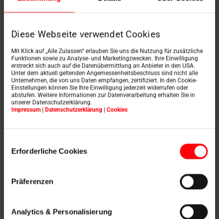
suivants :
Une protection efficace contre la chaleur :
Diese Webseite verwendet Cookies
les volets roulants extérieurs réfléchissent
les rayons du soleil avant qu'ils n'atteignent
Mit Klick auf „Alle Zulassen“ erlauben Sie uns die Nutzung für zusätzliche
Funktionen sowie zu Analyse- und Marketingzwecken. Ihre Einwilligung
la fenêtre et réduisent ainsi la chaleur dans
erstreckt sich auch auf die Datenübermittlung an Anbieter in den USA.
Unter dem aktuell geltenden Angemessenheitsbeschluss sind nicht alle
la pièce. Vos pièces restent agréablement
Unternehmen, die von uns Daten empfangen, zertifiziert. In den Cookie-
Einstellungen können Sie Ihre Einwilligung jederzeit widerrufen oder
fraîches, en particulier lors des chaudes
abstufen. Weitere Informationen zur Datenverarbeitung erhalten Sie in
unserer Datenschutzerklärung.
journées d'été.
Impressum
|
Datenschutzerklärung
|
Cookies
Protection contre le soleil et les UV
:
ils
Einwilligungsauswahl
protègent vos meubles et vos revêtements
Erforderliche Cookies
de sol contre la décoloration due aux rayons
UV.
Präferenzen
Efficacité énergétique en hiver :
les volets
roulants extérieurs offrent une couche
Analytics & Personalisierung