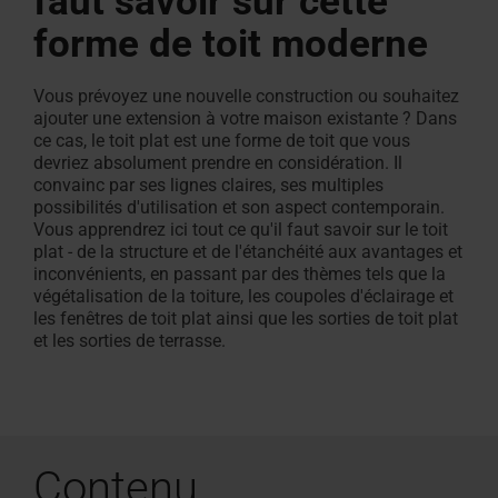
faut savoir sur cette
Demander
pour les
Demander
pour
de
un devis
professionnels
sortie
résistantes
forme de toit moderne
Trouver des artisans près de
Zone de téléchargement
Protection solaire et vol
Contacter le service clie
Demander une intervent
Trouvez
Protection s
Configurate
Questions f
Séminaire
Profilé
une
toit
grenier
de
au
chez vous
Caractéristiques techniques,
roulants intérieurs
Pour fenêtres de toit et
service après-vente
des
roulants ex
mesure
réponses
Inscrivez-v
creux
intervention
plat
résistants
toit
feu
Vous prévoyez une nouvelle construction ou souhaitez
Roto rend cela possible !
listes de prix, brochures et plus
équipements
Pour fenêtres de toit et
artisans
Un escalier 
Tout sur les
100 %
du
au
ajouter une extension à votre maison existante ? Dans
encore
équipement
près
PVC
service
ce cas, le toit plat est une forme de toit que vous
feu
Fenêtre
Trouver
de
L'original
devriez absolument prendre en considération. Il
après-
des
d'évacuation
convainc par ses lignes claires, ses multiples
chez
depuis
fenêtres
vente
des
Trouver
possibilités d'utilisation et son aspect contemporain.
de toit
vous
1995
des
Vous apprendrez ici tout ce qu'il faut savoir sur le toit
fumées
Carrière
Roto
escaliers
plat - de la structure et de l'étanchéité aux avantages et
de
inconvénients, en passant par des thèmes tels que la
chez
rend
Raccordement
grenier
végétalisation de la toiture, les coupoles d'éclairage et
Roto
cela
de
les fenêtres de toit plat ainsi que les sorties de toit plat
possible
et les sorties de terrasse.
façade
!
résidentielle
&
fenêtres
Contenu
Accessoires et produits de raccordement