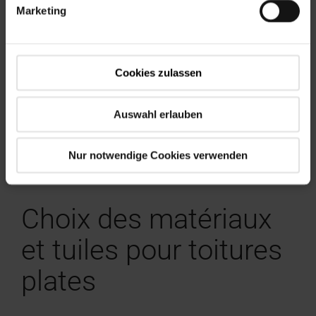
Marketing
De plus, une toiture végétalisée augmente l'
isolation
thermique et acoustique
. Qu'elle soit extensive (facile
à entretenir, avec des mousses et des graminées) ou
intensive (avec des arbustes ou de petits arbres), les
Cookies zulassen
possibilités sont nombreuses.
Pourquoi végétaliser un toit plat ?
Tout simplement
parce que cela prolonge la durée de vie du toit,
Auswahl erlauben
améliore l'efficacité énergétique et contribue
activement, même si c'est dans une moindre mesure, à
Nur notwendige Cookies verwenden
la protection de l'environnement.
Choix des matériaux
et tuiles pour toitures
plates