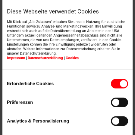
bâtiments industriels ou les entrepôts
, où l'éclairage
efficace est une priorité.
Diese Webseite verwendet Cookies
Ainsi, chaque toit plat - de la maison d'habitation au
Mit Klick auf „Alle Zulassen“ erlauben Sie uns die Nutzung für zusätzliche
bâtiment commercial - peut être alimenté de manière
Funktionen sowie zu Analyse- und Marketingzwecken. Ihre Einwilligung
erstreckt sich auch auf die Datenübermittlung an Anbieter in den USA.
optimale en lumière du jour avec la solution adéquate.
Unter dem aktuell geltenden Angemessenheitsbeschluss sind nicht alle
Unternehmen, die von uns Daten empfangen, zertifiziert. In den Cookie-
Einstellungen können Sie Ihre Einwilligung jederzeit widerrufen oder
abstufen. Weitere Informationen zur Datenverarbeitung erhalten Sie in
unserer Datenschutzerklärung.
Toitures plates
Impressum
|
Datenschutzerklärung
|
Cookies
végétalisées - allier
Einwilligungsauswahl
Erforderliche Cookies
durabilité et design
Präferenzen
La
végétalisation d'un toit plat
présente de nombreux
avantages. Elle améliore le
microclimat
, protège
l'étanchéité contre
les rayons UV et les variations de
Analytics & Personalisierung
température
et crée un espace vital supplémentaire
pour les plantes et les insectes.