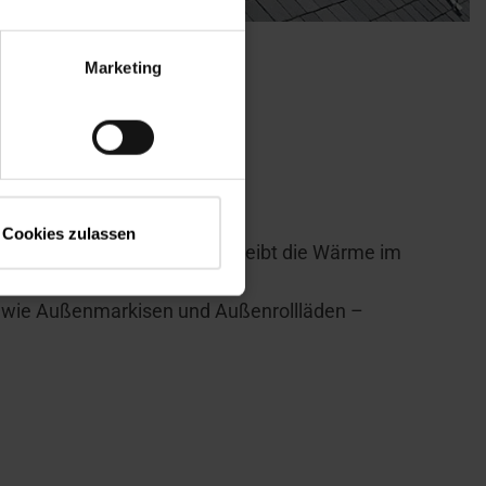
Marketing
n?
Cookies zulassen
igen Isolierverglasungen, bleibt die Wärme im
 wie Außenmarkisen und Außenrollläden –
.