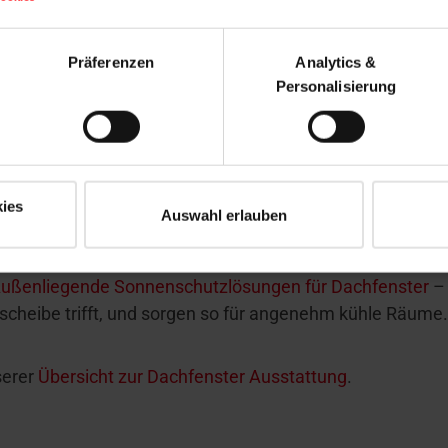
Präferenzen
Analytics &
Personalisierung
er Ausstattung, Energie
einzuspare
 verschiedene Weise zur Energieeinsparung beitragen:
ies
Auswahl erlauben
tzliche Dämmung, etwa mit
Außenrollladen
oder hochwert
ußenliegende Sonnenschutzlösungen für Dachfenster
–
erscheibe trifft, und sorgen so für angenehm kühle Räume
serer
Übersicht zur
Dachfenster Ausstattung
.