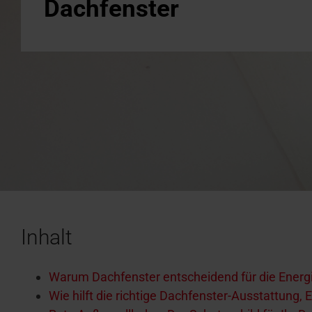
Zubehör 
Dachfenster
Angebot anfordern
Ansprechpartner für Profis
Ansprec
Service-Experten
Handwer
Downloa
Dachfens
Roto ma
Techn. D
Campus Seminare
Broschü
Karriere bei Roto
Inhalt
Warum Dachfenster entscheidend für die Energi
Wie hilft die richtige Dachfenster-Ausstattung,