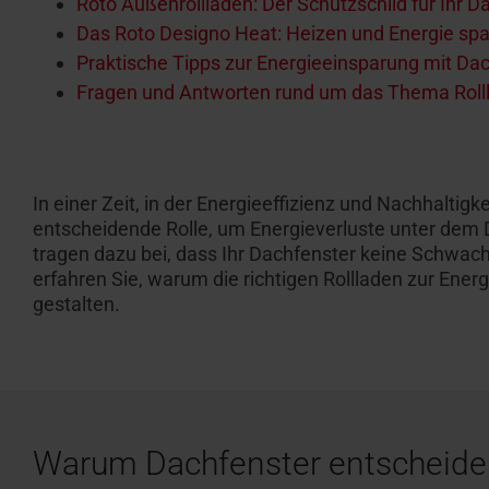
Roto Außenrollladen: Der Schutzschild für Ihr D
Das Roto Designo Heat: Heizen und Energie spa
Praktische Tipps zur Energieeinsparung mit Da
Fragen und Antworten rund um das Thema Rolll
In einer Zeit, in der Energieeffizienz und Nachhalti
entscheidende Rolle
, um Energieverluste unter dem
tragen dazu bei, dass Ihr
Dachfenster keine Schwachs
erfahren Sie, w
arum
die
richtigen Rolll
a
den
zur
Energ
gestalten
.
Warum Dachfenster entscheidend