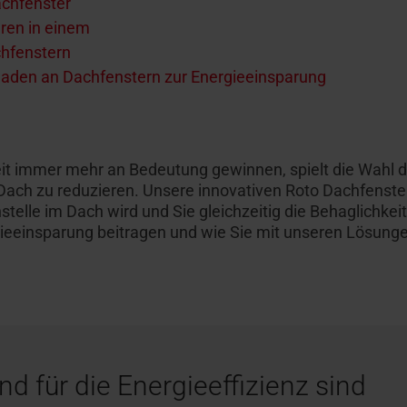
achfenster
ren in einem
chfenstern
aden an Dachfenstern zur Energieeinsparung
gkeit immer mehr an Bedeutung gewinnen, spielt die Wahl 
 Dach zu
reduzieren
.
Unsere innovativen Roto
Dachfenste
telle im Dach wird
und
Sie
gleichzeitig
die Behaglichke
ieeinsparung
beitragen
und
wie Sie
mit unseren Lösungen
 für die Energieeffizienz sind