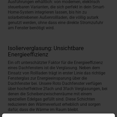
Ausführungen erhältlich: von modernen, elektrisch
steuerbaren Varianten, die sich perfekt in dein Smart-
Home-System integrieren lassen, bis hin zu
solarbetriebenen Außenrollladen, die völlig autark
genutzt werden, ohne dass eine direkte Stromzufuhr
am Fenster benötigt wird.
Isolierverglasung: Unsichtbare
Energieeffizienz
Ein oft unterschätzter Faktor für die Energieeffizienz
eines Dachfensters ist die Verglasung. Neben dem
Einsatz von Rollladen trägt in erster Linie das richtige
Fensterglas zur Energieeinsparung über die
Dachfenster bei. Unsere Roto Dachfenster verfügen
über hocheffektive 2fach und 3fach Verglasungen, bei
denen die Scheibenzwischenräume mit einem
speziellen Edelgas gefüllt sind. Diese Schichten
reduzieren den Wärmeverlust erheblich und sorgen
dafür, dass die Wärme im Raum bleibt.