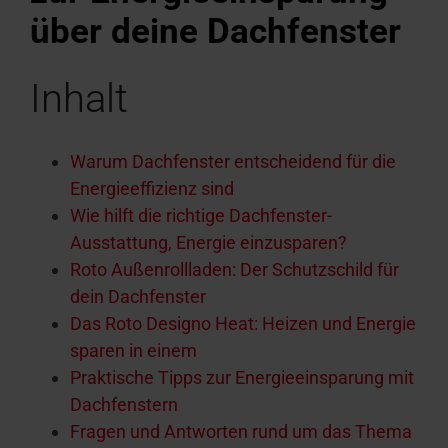
Campus
Fassadenanschluss­
finden
über
deine
Dachfenster
Seminare
Download-Bereich
Download-Bereich
Traumprojekt Dachgesc
Sonnenschutz & Rollos f
Häufige Fragen und Ant
Tools & Konfiguratoren
100% Kunst
Sonnenschut
Maßtreppen
Kundendien
Seminarübe
fenster
Technische Dokumente,
Dachfenster und -treppen
realisieren
innen
Rund um Roto Produkte
Rund um Roto Produkte
profil
außen
In 3 Schrit
Für Dachfen
Im RotoCa
Einbau-
Inhalt
Zubehör und Anschlussprodukte
Broschüren & mehr
Roto macht's möglich!
Das Roto Or
&
Wartungsvideos
Dachfenster Ausstattung
Warum Dachfenster entscheidend für die
Energieeffizienz sind
Wie hilft die richtige Dachfenster-
Ausstattung, Energie einzusparen?
Roto Außenrollladen: Der Schutzschild für
dein Dachfenster
Das Roto Designo Heat: Heizen und Energie
sparen in einem
Praktische Tipps zur Energieeinsparung mit
Dachfenstern
Fragen und Antworten rund um das Thema