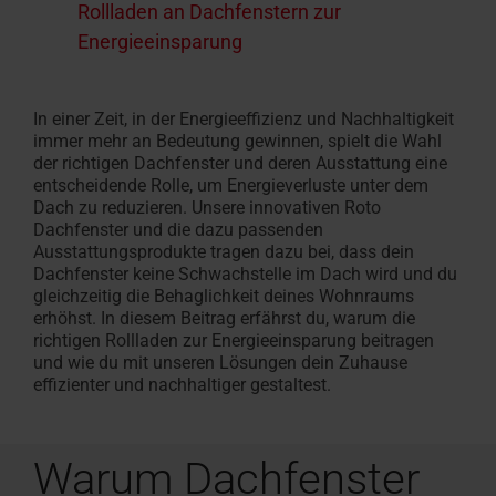
Rollladen an Dachfenstern zur
Energieeinsparung
In einer Zeit, in der Energieeffizienz und Nachhaltigkeit
immer mehr an Bedeutung gewinnen, spielt die Wahl
der richtigen Dachfenster und deren Ausstattung eine
entscheidende Rolle
, um Energieverluste unter dem
Dach zu
reduzieren
.
Unsere innovativen Roto
Dachfenster und
die
dazu passenden
Ausstattungsprodukte
tragen dazu bei, dass d
ein
Dachfenster keine Schwachstelle im Dach wird
und
du
gleichzeitig
die Behaglichkeit deines Wohnraums
erhöhst
. In diesem Beitrag erfährst du, w
arum
die
richtigen Rolll
a
den
zur
Energieeinsparung
beitragen
und
wie du
mit unseren Lösungen dein Zuhause
effizienter und nachhaltiger gestalte
st.
Warum Dachfenster