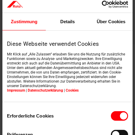
Jetzt Angebot anfordern
Zustimmung
Details
Über Cookies
Diese Webseite verwendet Cookies
Das Roto
Designo
Mit Klick auf „Alle Zulassen“ erlauben Sie uns die Nutzung für zusätzliche
Funktionen sowie zu Analyse- und Marketingzwecken. Ihre Einwilligung
erstreckt sich auch auf die Datenübermittlung an Anbieter in den USA.
Heat: Heizen und
Unter dem aktuell geltenden Angemessenheitsbeschluss sind nicht alle
Unternehmen, die von uns Daten empfangen, zertifiziert. In den Cookie-
Einstellungen können Sie Ihre Einwilligung jederzeit widerrufen oder
Energie sparen in
abstufen. Weitere Informationen zur Datenverarbeitung erhalten Sie in
unserer Datenschutzerklärung.
Impressum
|
Datenschutzerklärung
|
Cookies
einem
Einwilligungsauswahl
Das
Designo
Heat
ist ein echtes Highlight in unserem
Erforderliche Cookies
Sortiment. Es verbindet die Funktionen eines
Dachfensters mit einer innovativen Heiztechnologie,
die besonders in Dachräumen ideal ist, in denen wenig
Präferenzen