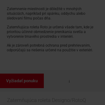
Zatemnenie miestnosti je dôležité v mnohých
situáciách, napríklad pri spánku, oddychu alebo
sledovaní filmu počas dňa.
Zatemňujúca roleta Roto je určená všade tam, kde je
prioritou účinné obmedzenie prenikania svetla a
vytvorenie tmavého prostredia v interiéri.
Ak je zároveň potrebná ochrana pred prehrievaním,
odporúčajú sa riešenia určené na použitie v exteriéri.
Vyžiadať ponuku
Zatemňujúca roleta Designo/RotoQ