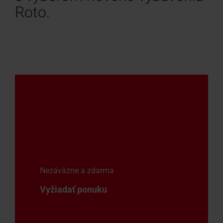
Roto.
Nezáväzne a zdarma
Vyžiadať ponuku