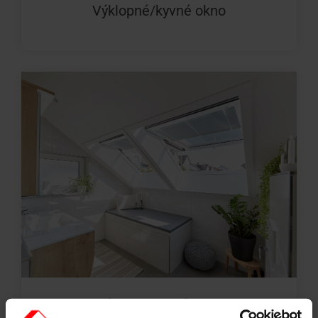
Výklopné/kyvné okno
Výsuvno kyvné okno