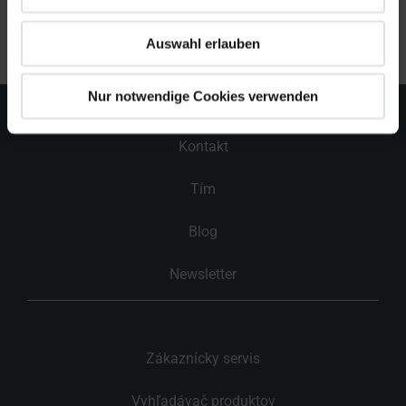
do obytného priestoru vďaka roletám Roto so sieťkou
proti hmyzu.
Auswahl erlauben
Nur notwendige Cookies verwenden
Kontakt
Tím
Blog
Newsletter
Zákaznícky servis
Vyhľadávač produktov