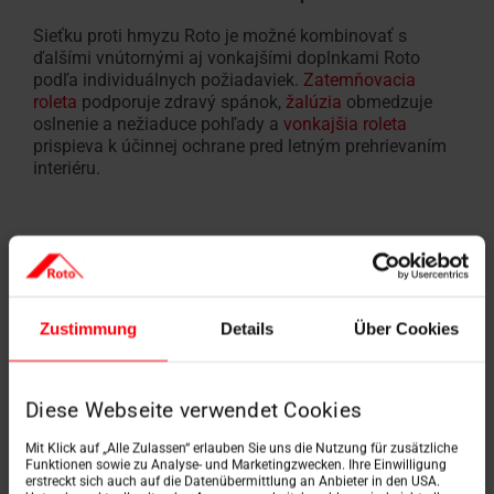
Sieťku proti hmyzu Roto je možné kombinovať s
ďalšími vnútornými aj vonkajšími doplnkami Roto
podľa individuálnych požiadaviek.
Zatemňovacia
roleta
podporuje zdravý spánok,
žalúzia
obmedzuje
oslnenie a nežiaduce pohľady a
vonkajšia roleta
prispieva k účinnej ochrane pred letným prehrievaním
interiéru.
Zustimmung
Details
Über Cookies
Diese Webseite verwendet Cookies
Mit Klick auf „Alle Zulassen“ erlauben Sie uns die Nutzung für zusätzliche
Funktionen sowie zu Analyse- und Marketingzwecken. Ihre Einwilligung
erstreckt sich auch auf die Datenübermittlung an Anbieter in den USA.