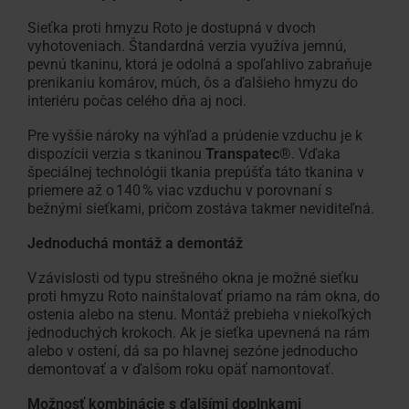
Vyhľadávač
Fasádne
Sieťka proti hmyzu Roto je dostupná v dvoch
Na stiahnutie
Hľadáte
Vnútorné doplnky
Servisný a reklamačný
Prehľad školenie
Nájsť
100% plast
Vonkajšie 
Často klad
Zákaznický
montážnych
okno
Vybrať
vyhotoveniach. Štandardná verzia využíva jemnú,
Technické údaje, cenníky,
remeselníka?
formulár
V RotoCampuse
remeselníka
Originál od
odpovede
Pre strešné
strešné
pevnú tkaninu, ktorá je odolná a spoľahlivo zabraňuje
firiem
pre
brožúry a ďalšie informácie
Použite
Potrebujete vyriešiť prob
vo
Všetko o st
okno
prenikaniu komárov, múch, ôs a ďalšieho hmyzu do
napojenie
interiéru počas celého dňa aj noci.
náš
výrobkom Roto?
vašom
Školenia
vyhľadávač
okolí?
Príslušenstvo a napojovacie produkty
Roto
Pre vyššie nároky na výhľad a prúdenie vzduchu je k
dispozícii verzia s tkaninou
odporúčaných
Transpatec®
S
. Vďaka
špeciálnej technológii tkania prepúšťa táto tkanina v
Doplnky pre strešné okná
montážnych
Roto
priemere až o 140 % viac vzduchu v porovnaní s
firiem
je to
bežnými sieťkami, pričom zostáva takmer neviditeľná.
možné!
Jednoduchá montáž a demontáž
V závislosti od typu strešného okna je možné sieťku
proti hmyzu Roto nainštalovať priamo na rám okna, do
ostenia alebo na stenu. Montáž prebieha v niekoľkých
jednoduchých krokoch. Ak je sieťka upevnená na rám
alebo v ostení, dá sa po hlavnej sezóne jednoducho
demontovať a v ďalšom roku opäť namontovať.
Možnosť kombinácie s ďalšími doplnkami