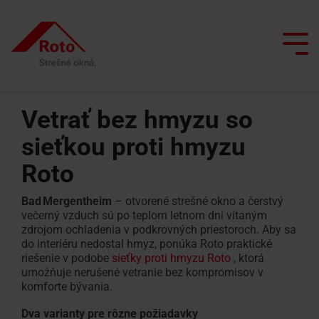
Skip
to
the
Tog
main
Me
content.
Vetrať bez hmyzu so
sieťkou proti hmyzu
Všetky strešné okná
Služby
Sme s vami
Prečo spolupracovať s Roto?
Doplnkové okná
Roto
Výklopno/kyvné
Servisný
Výlez
Inteligentná domácnosť
Renovácia s Roto
Architekti a projektanti
okno
a
na
Bad Mergentheim
– otvorené strešné okno a čerstvý
Údržba strešných okien
reklamačný
strechu
Inšpirácia
Predajcovia
večerný vzduch sú po teplom letnom dni vítaným
Kyvné
formulár
zdrojom ochladenia v podkrovných priestoroch. Aby sa
Simulátor denného svetla
okno
Okno
do interiéru nedostal hmyz, ponúka Roto praktické
Vyhľadávač realizačných firiem
Školenie Roto
riešenie v podobe
sieťky proti hmyzu Roto
, ktorá
Dopyt
na
umožňuje nerušené vetranie bez kompromisov v
Výsuvno
Kontakty
náhradných
odvod
komforte bývania.
Vyžiadať
Kontaktný
kyvné
dielov
dymu
ponuku
partner pre
Dva varianty pre rôzne požiadavky
okno
profesionálov