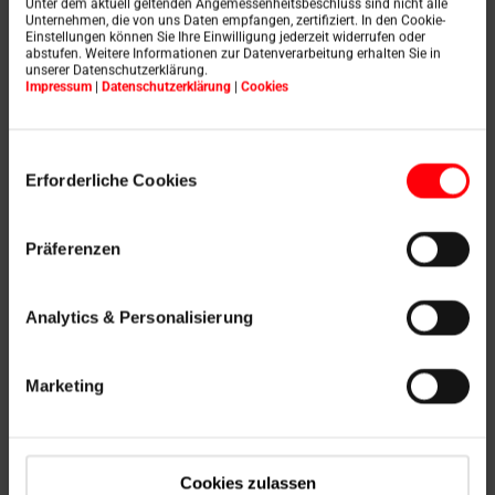
Unter dem aktuell geltenden Angemessenheitsbeschluss sind nicht alle
Unternehmen, die von uns Daten empfangen, zertifiziert. In den Cookie-
Einstellungen können Sie Ihre Einwilligung jederzeit widerrufen oder
abstufen. Weitere Informationen zur Datenverarbeitung erhalten Sie in
Roleta proti hmyzu Roto je k dispozícii v dvoch
unserer Datenschutzerklärung.
verziách a jej inštalácia je jednoduchá a zvládnete ju v
Impressum
|
Datenschutzerklärung
|
Cookies
niekoľkých krokoch.
Einwilligungsauswahl
Erforderliche Cookies
Präferenzen
Analytics & Personalisierung
Marketing
Cookies zulassen
Komáre, muchy, osy a iní škodcovia nemôžu vniknúť