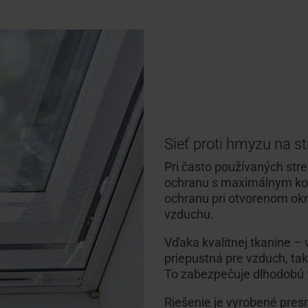
Sieť proti hmyzu na s
Pri často používaných streš
ochranu s maximálnym k
ochranu pri otvorenom ok
vzduchu.
Vďaka kvalitnej tkanine –
priepustná pre vzduch, ta
To zabezpečuje dlhodobú 
Riešenie je vyrobené pre