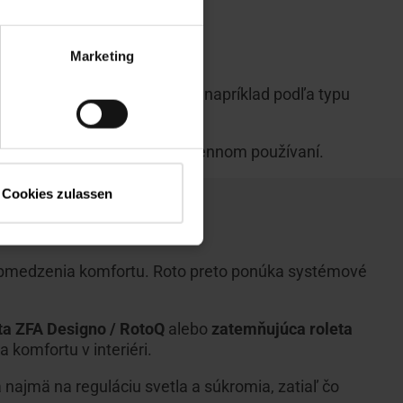
Marketing
pôsobiť konkrétnej situácii – napríklad podľa typu
 dlhodobú ochranu pri každodennom používaní.
Cookies zulassen
 obmedzenia komfortu. Roto preto ponúka systémové
ta ZFA Designo / RotoQ
alebo
zatemňujúca roleta
 komfortu v interiéri.
 najmä na reguláciu svetla a súkromia, zatiaľ čo