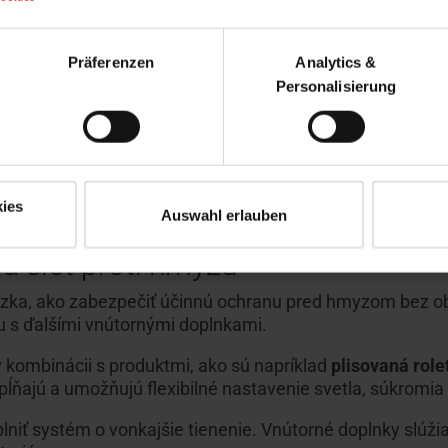
Präferenzen
Analytics &
Personalisierung
iešenie siete proti hmyzu. Varianty montáže je možné pris
oré zabezpečuje bezpečnú montáž, spoľahlivú funkčnosť a
ies
Auswahl erlauben
a sieť proti hmyzu
otázka, ako zabezpečiť účinnú ochranu pred hmyzom bez
u s ďalšími vnútornými doplnkami.
 kombinácii s produktmi, ako sú napríklad
plisovaná role
pĺňajú a umožňujú flexibilné nastavenie svetla, súkromia a
niť systém o vonkajšie tienenie. Vnútorné doplnky slúžia