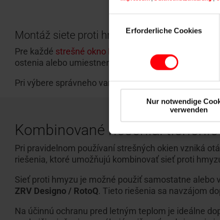
Einwilligungsauswahl
Erforderliche Cookies
Montáž siete proti hmyzu Roto
Pre každé
strešné okno Roto
je k dispozícii vhodné r
ostenia alebo umiestnenia okna.
Pri výbere správneho variantu získate riešenie, kt
Nur notwendige Cook
verwenden
Kombinované riešenia: tienenie 
Pri pravidelnom používaní strešných okien vzniká 
riešenia, ktoré umožňujú kombinovať sieť proti hmyz
Sieť proti hmyzu je možné použiť samostatne alebo v
ZRV Designo / RotoQ
. Tieto riešenia sa navzájom do
Na účinnú ochranu pred letným teplom je ideálne dopl