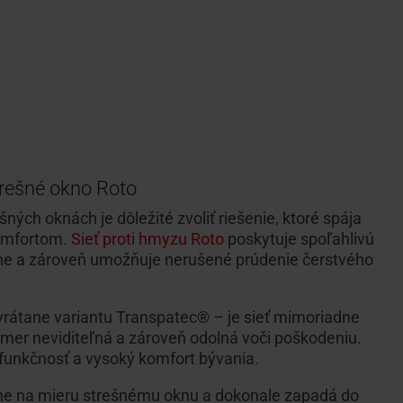
trešné okno Roto
ných oknách je dôležité zvoliť riešenie, ktoré spája
omfortom.
Sieť proti hmyzu Roto
poskytuje spoľahlivú
ne a zároveň umožňuje nerušené prúdenie čerstvého
 vrátane variantu Transpatec® – je sieť mimoriadne
kmer neviditeľná a zároveň odolná voči poškodeniu.
funkčnosť a vysoký komfort bývania.
sne na mieru strešnému oknu a dokonale zapadá do