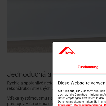
Zustimmung
Jednoduchá a profesionálna m
Rýchle a spoľahlivé riešenie na stavbe začína správ
Diese Webseite verwen
rekonštrukcií strešných okien.
Mit Klick auf „Alle Zulassen“ erlaube
auch auf die Datenübermittlung an An
Vďaka systémovému riešeniu a presnému prispôsoben
Daten empfangen, zertifiziert. In den 
Datenverarbeitung erhalten Sie in un
prestojov – čo ocenia najmä pokrývači a montážnici.
Impressum
|
Datenschutzerklärung
|
C