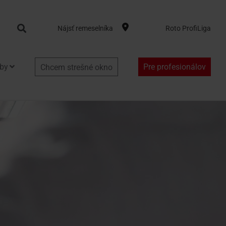
Search
Nájsť remeselníka
Roto ProfiLiga
by
Pre profesionálov
Chcem strešné okno