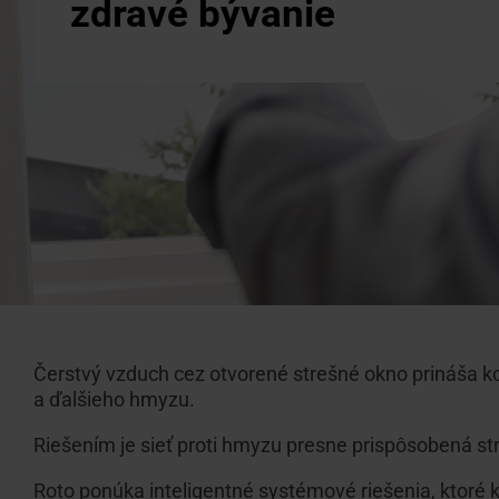
Doplnky 
zdravé bývanie
Na stia
Hľadáte
Technick
Použite
brožúry 
odporúč
firiem
Čerstvý vzduch cez otvorené strešné okno prináša ko
a ďalšieho hmyzu.
Riešením je sieť proti hmyzu presne prispôsobená s
Roto ponúka inteligentné systémové riešenia, ktoré 