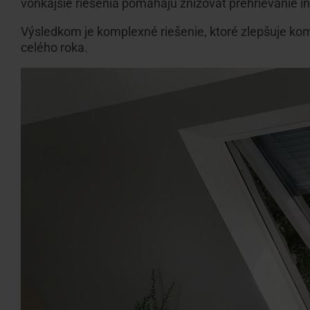
vonkajšie riešenia pomáhajú znižovať prehrievanie in
Výsledkom je komplexné riešenie, ktoré zlepšuje ko
celého roka.