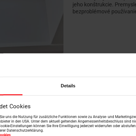
jeho konštrukcie. Premys
bezproblémové používanie
Details
ontáž
nym systémom. Sieť proti hmyzu Roto je navrhnutá tak, a
det Cookies
n Sie uns die Nutzung für zusätzliche Funktionen sowie zu Analyse- und Marketingzwe
bieter in den USA. Unter dem aktuell geltenden Angemessenheitsbeschluss sind nic
iu konkrétnemu oknu je montáž rýchla, čistá a efektívn
Cookie-Einstellungen können Sie Ihre Einwilligung jederzeit widerrufen oder abstufe
serer Datenschutzerklärung.
ookies