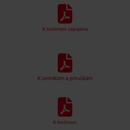
K schémam zapojenia
K cenníkom a príručkám
K brožúram