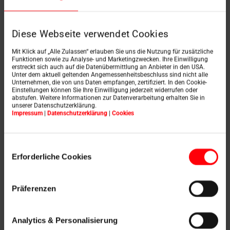
Diese Webseite verwendet Cookies
Mit Klick auf „Alle Zulassen“ erlauben Sie uns die Nutzung für zusätzliche
Funktionen sowie zu Analyse- und Marketingzwecken. Ihre Einwilligung
erstreckt sich auch auf die Datenübermittlung an Anbieter in den USA.
Bezpečnostný výjazd Designo R8
Unter dem aktuell geltenden Angemessenheitsbeschluss sind nicht alle
Unternehmen, die von uns Daten empfangen, zertifiziert. In den Cookie-
Prehľad výhod produktu
Einstellungen können Sie Ihre Einwilligung jederzeit widerrufen oder
abstufen. Weitere Informationen zur Datenverarbeitung erhalten Sie in
unserer Datenschutzerklärung.
Impressum
|
Datenschutzerklärung
|
Cookies
Einwilligungsauswahl
Erforderliche Cookies
Druhá úniková cesta
Präferenzen
Bezpečnostný výlez spĺňa požiadavky na druhú
únikovú cestu a umožňuje bezpečný únik na strechu v
Analytics & Personalisierung
prípade núdzovej situácie.