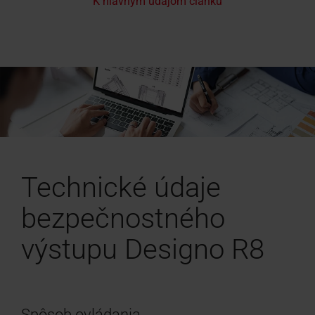
K hlavným údajom článku
Technické údaje
bezpečnostného
výstupu Designo R8
Spôsob ovládania