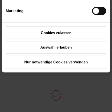
Marketing
Cookies zulassen
Predmontážne práce
Auswahl erlauben
Rozsiahla predmontáž z výroby umožňuje rýchlu,
Nur notwendige Cookies verwenden
presnú a bezpečnú montáž na stavbe.