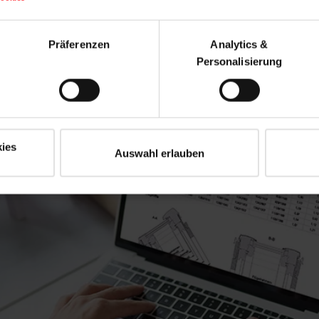
Präferenzen
Analytics &
Personalisierung
K údajom CAD/
K certifikátom
ies
Auswahl erlauben