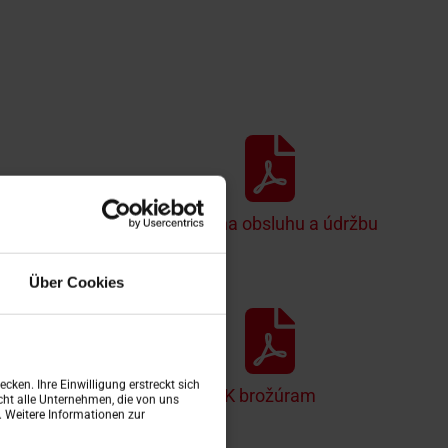
láciu
Návod na obsluhu a údržbu
Über Cookies
cken. Ihre Einwilligung erstreckt sich
učkám
K brožúram
ht alle Unternehmen, die von uns
n. Weitere Informationen zur