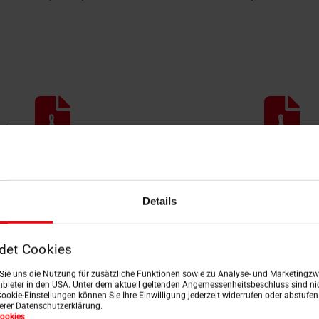
K údajom o výrobku
K návodu na inšta
Details
det Cookies
n Sie uns die Nutzung für zusätzliche Funktionen sowie zu Analyse- und Marketingzwe
 schémam zapojenia
K cenníkom a prír
bieter in den USA. Unter dem aktuell geltenden Angemessenheitsbeschluss sind nic
Cookie-Einstellungen können Sie Ihre Einwilligung jederzeit widerrufen oder abstufe
serer Datenschutzerklärung.
ookies