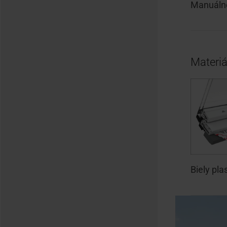
Manuáln
Materiá
Biely pla