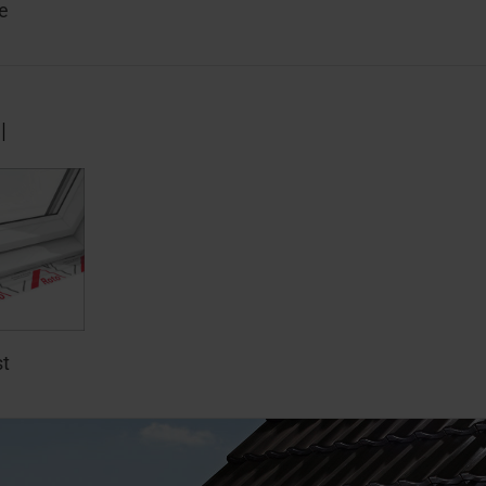
e
l
st