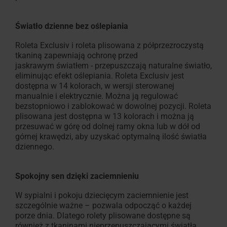
i
Światło dzienne bez oślepiania
moskitiery
Roleta Exclusiv i roleta plisowana z półprzezroczystą
tkaniną zapewniają ochronę przed
Znajdź
jaskrawym światłem - przepuszczają naturalne światło,
okna
eliminując efekt oślepiania. Roleta Exclusiv jest
dachowe
dostępna w 14 kolorach, w wersji sterowanej
manualnie i elektrycznie. Można ją regulować
bezstopniowo i zablokować w dowolnej pozycji. Roleta
plisowana jest dostępna w 13 kolorach i można ją
przesuwać w górę od dolnej ramy okna lub w dół od
górnej krawędzi, aby uzyskać optymalną ilość światła
dziennego.
Spokojny sen dzięki zaciemnieniu
W sypialni i pokoju dziecięcym zaciemnienie jest
szczególnie ważne – pozwala odpocząć o każdej
porze dnia. Dlatego rolety plisowane dostępne są
również z tkaninami nieprzepuszczającymi światła.