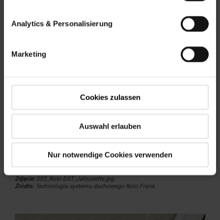
Analytics & Personalisierung
Marketing
Cookies zulassen
Auswahl erlauben
Rolety wewnętrzne Roto są łatwe w montażu i
wygodne w obsłudze.
Nur notwendige Cookies verwenden
Zdjęcie:
002_Roto DST_Jalousette.jpg
Źródło:
Technologia systemu dachowego Roto Frank