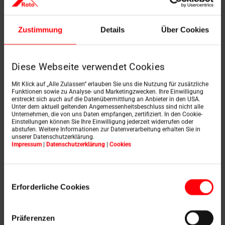
wyposażenie okna dachowego.
Więcej informacji o roletach wewnętrznych Roto
Zustimmung
Details
Über Cookies
znajdziesz
tutaj.
Diese Webseite verwendet Cookies
Data:
10 marca 2026 r.
Mit Klick auf „Alle Zulassen“ erlauben Sie uns die Nutzung für zusätzliche
Funktionen sowie zu Analyse- und Marketingzwecken. Ihre Einwilligung
erstreckt sich auch auf die Datenübermittlung an Anbieter in den USA.
Unter dem aktuell geltenden Angemessenheitsbeschluss sind nicht alle
Roleta Exclusiv marki Roto to skuteczna ochrona przed
Unternehmen, die von uns Daten empfangen, zertifiziert. In den Cookie-
Einstellungen können Sie Ihre Einwilligung jederzeit widerrufen oder
słońcem i gwarancja prywatności.
abstufen. Weitere Informationen zur Datenverarbeitung erhalten Sie in
unserer Datenschutzerklärung.
Impressum
|
Datenschutzerklärung
|
Cookies
Zdjęcie:
001_Roto DST_Rollo.jpg
Źródło:
Roto Frank Dachsystem-Technologie
Einwilligungsauswahl
Erforderliche Cookies
Präferenzen