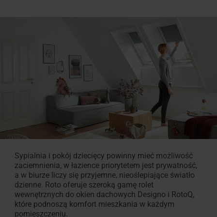
Okno uchylne z funkcją
Znajdź dekarza w okolicy
Znajdź dekarza w okolic
Akcesoria wewnętrzne
Zgłoszenie serwisowe
Pliki do pobrania
W 100% z pr
Akcesoria 
Skontaktuj 
Często zad
Okno
Poproś
ogrzewania -
Roto to umożliwia!
Roto to umożliwia!
Dla okien dachowych i ro
Karty techniczne, instrukc
Designo Heat
Roto orygin
Jak możem
Wszystko o
do
o
inne
ofertę
dachów
płaskich
Okna
do
zastosowań
specjalnych
Akcesoria
i
Sypialnia i pokój dziecięcy powinny mieć możliwość
zaciemnienia, w łazience priorytetem jest prywatność,
zestawy
a w biurze liczy się przyjemne, nieoślepiające światło
przyłączeniowe
dzienne. Roto oferuje szeroką gamę rolet
wewnętrznych do okien dachowych Designo i RotoQ,
Rolety,
które podnoszą komfort mieszkania w każdym
pomieszczeniu.
markizy