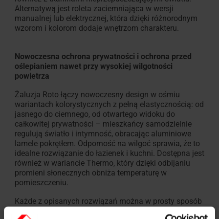
Alternatywą jest roleta zaciemniająca w wersji
manualnej lub elektrycznej, która dzięki różnorodnym
wzorom i kolorom dodaje wnętrzom charakteru.
Nowoczesna ochrona prywatności i ochrona przed
oślepianiem nawet przy wysokiej wilgotności
powietrza
Żaluzja Roto łączy nowoczesny design w ośmiu
wariantach kolorystycznych z pełną elastycznością: od
jasnego do ciemnego, od otwartego widoku do
całkowitej prywatności – mieszkańcy samodzielnie
regulują światło i intymność, obracając aluminiowe
lamele pokrętłem. Odporność na wilgoć sprawia, że to
idealne rozwiązanie do łazienek i kuchni. Dostępna jest
również w wariancie Thermo, który dzięki odbijaniu
promieni słonecznych obniża temperaturę w
pomieszczeniu.
Każde z opisanych rozwiązań można w prosty sposób
i w dowolnym momencie zamontować jako dodatkowe