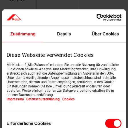
3-szybowy
Comfort
Zustimmung
Details
Über Cookies
3-szybowy
Diese Webseite verwendet Cookies
Premium
Mit Klick auf „Alle Zulassen“ erlauben Sie uns die Nutzung für zusätzliche
Funktionen sowie zu Analyse- und Marketingzwecken. Ihre Einwilligung
erstreckt sich auch auf die Datenübermittlung an Anbieter in den USA.
Unter dem aktuell geltenden Angemessenheitsbeschluss sind nicht alle
Unternehmen, die von uns Daten empfangen, zertifiziert. In den Cookie-
Einstellungen können Sie Ihre Einwilligung jederzeit widerrufen oder
abstufen. Weitere Informationen zur Datenverarbeitung erhalten Sie in
unserer Datenschutzerklärung.
Impressum
|
Datenschutzerklärung
|
Cookies
Einwilligungsauswahl
Erforderliche Cookies