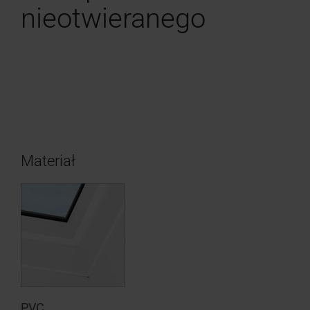
nieotwieranego
Materiał
PVC