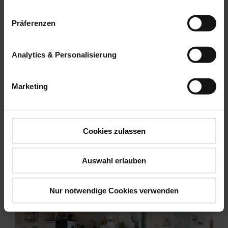
Wszechstronne
Präferenzen
możliwości i dalsze
obszary zastosowań
Analytics & Personalisierung
Wersja elektryczna.
Marketing
Cookies zulassen
Auswahl erlauben
Nur notwendige Cookies verwenden