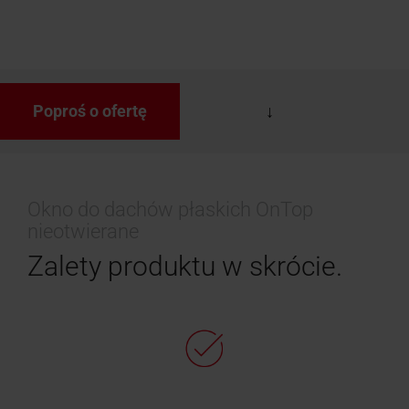
Poproś o ofertę
Okno do dachów płaskich OnTop
nieotwierane
Zalety produktu w skrócie.