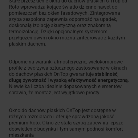
Stałe przeszklenie okna do dachów płaskich OnTop od
Roto wprowadza kojące światło dzienne nawet do
pomieszczeń bez okien fasadowych. Zintegrowana
szyba zespolona zapewnia odporność na upadek,
doskonałą izolację akustyczną oraz znakomitą
termoizolację. Dzięki opcjonalnym systemom
przyłączeniowym okno można zintegrować z każdym
płaskim dachem.
Odporne na warunki atmosferyczne, wielokomorowe
profile z tworzywa sztucznego zastosowane w oknach
do dachów płaskich OnTop gwarantuje
stabilność,
długą żywotność i wysoką efektywność energetyczną
.
Niewielka liczba idealnie dopasowanych elementów
sprawia, że montaż jest wyjątkowo prosty.
Okno do dachów płaskich OnTop jest dostępne w
różnych rozmiarach i oferuje sprawdzoną jakość
premium Roto. Okno ze stałą szybą zapewnia lepsze
doświetlenie budynku i tym samym podnosi komfort
mieszkania