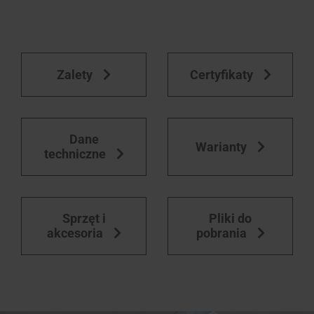
i
moskitiery
Zalety
Certyfikaty
Znajdź
okna
dachowe
Dane
Warianty
techniczne
Sprzęt i
Pliki do
akcesoria
pobrania