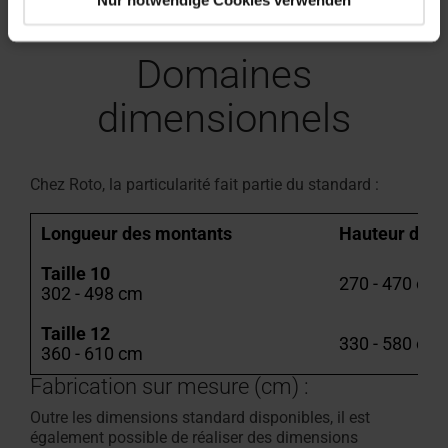
Nur notwendige Cookies verwenden
Domaines
dimensionnels
Chez Roto, la particularité fait partie du standard :
Longueur des montants
Hauteur de la
Taille 10
270 - 470 cm
302 - 498 cm
Taille 12
330 - 580 cm
360 - 610 cm
Fabrication sur mesure (cm) :
Outre les dimensions standard disponibles, il est
également possible de réaliser des dimensions