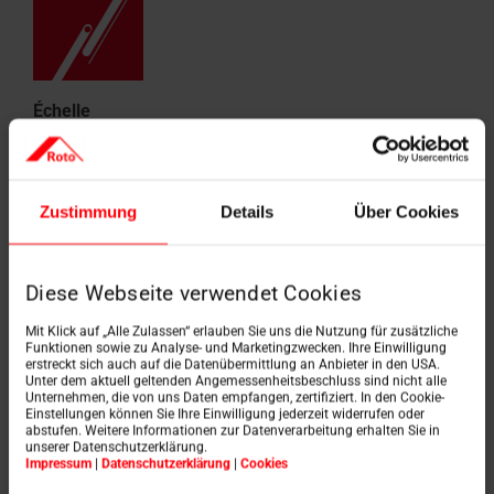
Échelle
Longueur : déployée max. 610 cm, 302 cm
repliée
Zustimmung
Details
Über Cookies
Largeur intérieure : 370 mm
Dimensions des échelons : 30 x 30 mm
Capacité de charge : 150 kg
Diese Webseite verwendet Cookies
Mit Klick auf „Alle Zulassen“ erlauben Sie uns die Nutzung für zusätzliche
Funktionen sowie zu Analyse- und Marketingzwecken. Ihre Einwilligung
erstreckt sich auch auf die Datenübermittlung an Anbieter in den USA.
Unter dem aktuell geltenden Angemessenheitsbeschluss sind nicht alle
Unternehmen, die von uns Daten empfangen, zertifiziert. In den Cookie-
Einstellungen können Sie Ihre Einwilligung jederzeit widerrufen oder
abstufen. Weitere Informationen zur Datenverarbeitung erhalten Sie in
unserer Datenschutzerklärung.
Impressum
|
Datenschutzerklärung
|
Cookies