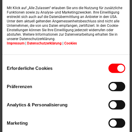
Celle-ci se poursuit à l'intérieur du caisson de lucarne :
des bords en bois scellés en blanc complètent l'image
Mit Klick auf „Alle Zulassen“ erlauben Sie uns die Nutzung für zusätzliche
d'ensemble.
Funktionen sowie zu Analyse- und Marketingzwecken. Ihre Einwilligung
erstreckt sich auch auf die Datenübermittlung an Anbieter in den USA.
Unter dem aktuell geltenden Angemessenheitsbeschluss sind nicht alle
Les nouveautés s'appliquent dans un premier temps
Unternehmen, die von uns Daten empfangen, zertifiziert. In den Cookie-
aux sorties pour toit plat Exklusiv, Elektro, Ecco et
Einstellungen können Sie Ihre Einwilligung jederzeit widerrufen oder
abstufen. Weitere Informationen zur Datenverarbeitung erhalten Sie in
Designo ainsi qu'au capot pour toit plat sans escalier.
unserer Datenschutzerklärung.
Impressum
|
Datenschutzerklärung
|
Cookies
Vous trouverez de plus amples informations
ici
.
Einwilligungsauswahl
Erforderliche Cookies
Date :
08 avril 2026
Präferenzen
Analytics & Personalisierung
Lors du développement de ses sorties pour toitures
plates, Roto a mis l'accent sur la facilité de montage, la
longévité et la sécurité.
Marketing
Image :
001_Roto Frank Treppen_FDA