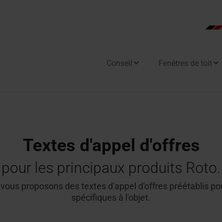
Conseil
Fenêtres de toit
ome
s fenêtres d'application
s sorties de toit plat
Toutes les portes de comb
s
s de toit plat
n et maintenance
e de toit avec fonction
Textes d'appel d'offres
s de toit plat résistantes au
r en lumière naturelle
fante
pour les principaux produits Roto.
e de sortie de toit
s vous proposons des textes d'appel d'offres préétablis pou
re d'évacuation des fumées
spécifiques à l'objet.
rdement de façade