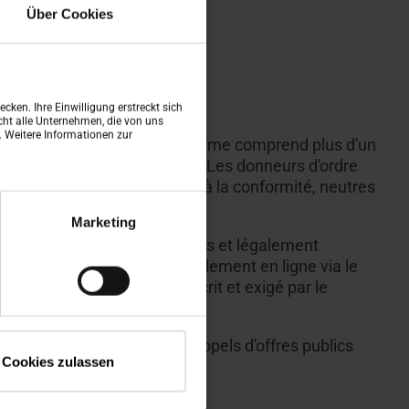
Über Cookies
cken. Ihre Einwilligung erstreckt sich
ht alle Unternehmen, die von uns
n. Weitere Informationen zur
r das Bauwesen). La plate-forme comprend plus d'un
 qu'ils puissent les réutiliser. Les donneurs d'ordre
 conformes à la législation et à la conformité, neutres
Marketing
Roto en formulations générales et légalement
rs peuvent y accéder très facilement en ligne via le
le produit initialement inscrit et exigé par le
nt pris en compte dans les appels d'offres publics
Cookies zulassen