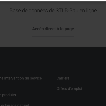
Base de données de STLB-Bau en ligne
Accès direct à la page
 intervention du service 
Carrière
Offres d'emploi
 produits
 éclairage naturel