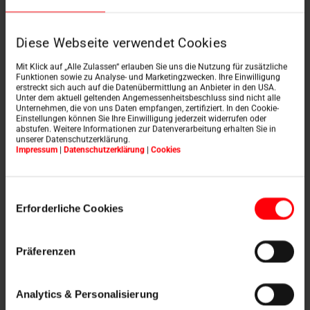
Datenbank der ABK, der ersten Anlaufstelle in
Österreich für Baudaten. Sie folgt den Vorgaben der
Standardisierten Leistungsbeschreibungen für
Diese Webseite verwendet Cookies
Hochbau (StLB-HB), herausgegeben vom
Bundesministerium für Digitalisierung und
Mit Klick auf „Alle Zulassen“ erlauben Sie uns die Nutzung für zusätzliche
Wirtschaftsstandort (BMDW).
Funktionen sowie zu Analyse- und Marketingzwecken. Ihre Einwilligung
erstreckt sich auch auf die Datenübermittlung an Anbieter in den USA.
Unter dem aktuell geltenden Angemessenheitsbeschluss sind nicht alle
Die Ausschreibungstexte entsprechen der ÖNORM A
Unternehmen, die von uns Daten empfangen, zertifiziert. In den Cookie-
2063. Sie regelt, dass alle Datenbestände zu u. a.
Einstellungen können Sie Ihre Einwilligung jederzeit widerrufen oder
Produkten aus dem Hochbau auf eine bestimmte Art
abstufen. Weitere Informationen zur Datenverarbeitung erhalten Sie in
unserer Datenschutzerklärung.
und Weise aufgebaut sein müssen, damit sie für
Impressum
|
Datenschutzerklärung
|
Cookies
Ausschreibung, Vergabe und Abrechnung
automationsunterstützt genutzt werden können.
Einwilligungsauswahl
So können Sie sich auf jederzeit korrekte, wahlweise
Erforderliche Cookies
herstellerneutrale oder produktspezifische
Informationen zu unseren Dachfenstern,
Flachdachfenstern und anderen Premiumlösungen für
Präferenzen
Ihre Ausschreibungs- und Angebotstexte verlassen.
Laden Sie einfach die Daten als ONVL-Datenträger
herunter und importieren Sie sie in Ihre ÖNORM A
Analytics & Personalisierung
2063-kompatible Software.