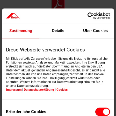
Fenêtre basculante à battant Designo Heat R8 comme
rénovation standard AR2
Zustimmung
Details
Über Cookies
Télécharger
Diese Webseite verwendet Cookies
Mit Klick auf „Alle Zulassen“ erlauben Sie uns die Nutzung für zusätzliche
Funktionen sowie zu Analyse- und Marketingzwecken. Ihre Einwilligung
erstreckt sich auch auf die Datenübermittlung an Anbieter in den USA.
Unter dem aktuell geltenden Angemessenheitsbeschluss sind nicht alle
Unternehmen, die von uns Daten empfangen, zertifiziert. In den Cookie-
Designo R3 Sortie de toit habitable
Einstellungen können Sie Ihre Einwilligung jederzeit widerrufen oder
AR1
abstufen. Weitere Informationen zur Datenverarbeitung erhalten Sie in
unserer Datenschutzerklärung.
Télécharger
Impressum
|
Datenschutzerklärung
|
Cookies
Einwilligungsauswahl
Erforderliche Cookies