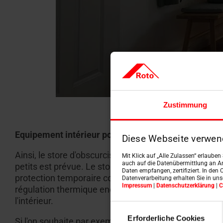
Zustimmung
Equipement intérieur pour l'obscurcissement, la prot
Diese Webseite verwen
Ainsi, le store d'obscurcissement Roto sert à assomb
Mit Klick auf „Alle Zulassen“ erlaube
auch auf die Datenübermittlung an An
petits est prévue. Le store vénitien permet de contrôl
Daten empfangen, zertifiziert. In den 
protection temporaire contre les regards indiscrets,
Datenverarbeitung erhalten Sie in un
Impressum
|
Datenschutzerklärung
|
C
régulation thermique encore meilleure, la variante th
l'intérieur.
Einwilligungsauswahl
Erforderliche Cookies
Si l'on souhaite par exemple bénéficier de la lumière 