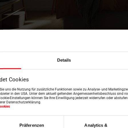
Details
ection contre la chaleur, l'éblouissement et les regards 
det Cookies
rir presque complètement les pièces, de manière réglable
n Sie uns die Nutzung für zusätzliche Funktionen sowie zu Analyse- und Marketingzwe
bieter in den USA. Unter dem aktuell geltenden Angemessenheitsbeschluss sind nic
er de manière flexible l'incidence de la lumière grâce à d
Cookie-Einstellungen können Sie Ihre Einwilligung jederzeit widerrufen oder abstufe
 par exemple dans la salle de bain ou la chambre à couch
serer Datenschutzerklärung.
ookies
ermique est disponible sur demande. Elle reflète les rayo
Präferenzen
Analytics &
du jour dans son bureau, mais que l'on veut empêcher la lu