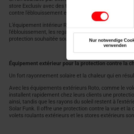
store Exclusiv avec des tissus translucides. Il peut 
contre l'éblouissement et les regards indiscrets, tou
L'équipement intérieur Roto est disponible en différen
l'éblouissement, les regards indiscrets et la chaleur
protection souhaitée sous le toit.
Nur notwendige Cook
verwenden
Équipement extérieur pour la protection contre la cha
Un fort rayonnement solaire et la chaleur qui en résul
Avec les équipements extérieurs Roto, comme le volet
installent rapidement chez leurs clients une protectio
ainsi, tandis que les rayons du soleil restent à l'ext
Solar Funk. Il offre une protection contre la vue et la 
volets roulants extérieurs et les stores extérieurs s