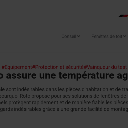
Conseil
Fenêtres de toit
ome
s fenêtres d'application
s sorties de toit plat
Toutes les portes de comb
s
#Equipement
#Protection et sécurité
#Vainqueur du test
s de toit plat
n et maintenance
 assure une température agr
e de toit avec fonction
s de toit plat résistantes au
r en lumière naturelle
fante
le sont indésirables dans les pièces d'habitation et de tr
 pourquoi Roto propose pour ses solutions de fenêtres de t
e de sortie de toit
ls protègent rapidement et de manière fiable les pièces 
gards indésirables grâce à une grande facilité de montag
re d'évacuation des fumées
rdement de façade