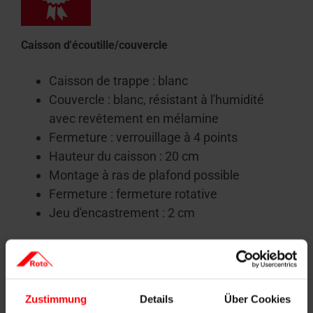
Caisson d'écoutille/couvercle
Caisson de trappe : blanc
Couvercle : blanc, résistant à l'humidité
avec revêtement en mélamine
Fermeture : verrouillage à 4 points
Hauteur du caisson : 20 cm
Montage à ras de plafond possible
Fermeture : fermeture rotative
Jeu d'encastrement : 2 cm
Zustimmung
Details
Über Cookies