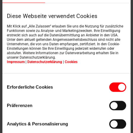
Diese Webseite verwendet Cookies
Escalier
Mit Klick auf „Alle Zulassen“ erlauben Sie uns die Nutzung für zusätzliche
Echelle en bois, 3 parties en bois résineux
Funktionen sowie zu Analyse- und Marketingzwecken. Ihre Einwilligung
erstreckt sich auch auf die Datenübermittlung an Anbieter in den USA.
dimensions des marches : 8 x 33 cm
Unter dem aktuell geltenden Angemessenheitsbeschluss sind nicht alle
Unternehmen, die von uns Daten empfangen, zertifiziert. In den Cookie-
Marches avec profil antidérapant
Einstellungen können Sie Ihre Einwilligung jederzeit widerrufen oder
abstufen. Weitere Informationen zur Datenverarbeitung erhalten Sie in
capacité de charge : 150 kg
unserer Datenschutzerklärung.
Impressum
|
Datenschutzerklärung
|
Cookies
Réglage de l'inclinaison par vis de réglage
Einwilligungsauswahl
Erforderliche Cookies
Präferenzen
Analytics & Personalisierung
prêt à être installé