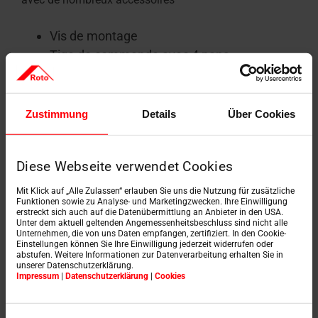
Vis de montage
Tige de commande avec 4 pans
Baguettes de recouvrement enfichables,
blanches (plastique)
Bloc d'isolation et d'étanchéité sur le
Zustimmung
Details
Über Cookies
caisson d'écoutille*.
*contrôlé par ift Rosenheim selon DIN EN 12114
Diese Webseite verwendet Cookies
Caisson de trappe pré-percé
(montage simplifié)
Mit Klick auf „Alle Zulassen“ erlauben Sie uns die Nutzung für zusätzliche
Funktionen sowie zu Analyse- und Marketingzwecken. Ihre Einwilligung
Système de montage Trio
erstreckt sich auch auf die Datenübermittlung an Anbieter in den USA.
Unter dem aktuell geltenden Angemessenheitsbeschluss sind nicht alle
Unternehmen, die von uns Daten empfangen, zertifiziert. In den Cookie-
Einstellungen können Sie Ihre Einwilligung jederzeit widerrufen oder
abstufen. Weitere Informationen zur Datenverarbeitung erhalten Sie in
unserer Datenschutzerklärung.
Impressum
|
Datenschutzerklärung
|
Cookies