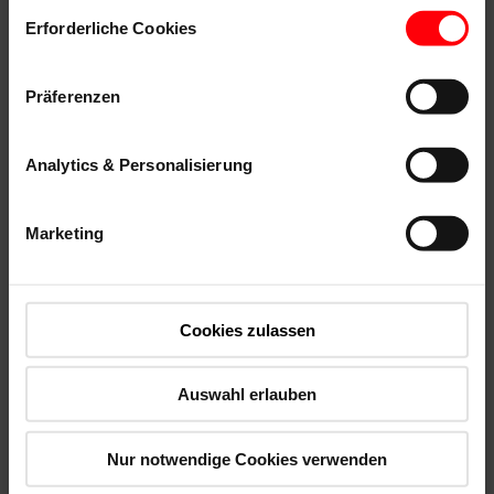
Einwilligungsauswahl
Erforderliche Cookies
testé par l'ift Rosenheim
Präferenzen
Perméabilité à l'air (valeur a)
Système de raccordement (WDL)
Analytics & Personalisierung
Marketing
Cookies zulassen
Auswahl erlauben
Domaines
dimensionnels
Nur notwendige Cookies verwenden