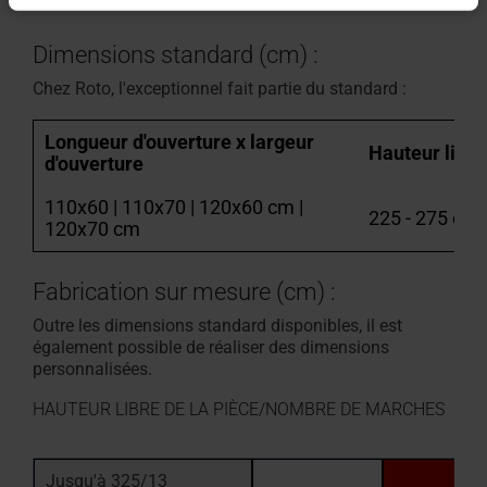
Dimensions standard (cm) :
Chez Roto, l'exceptionnel fait partie du standard :
Longueur d'ouverture x largeur
Hauteur libre
d'ouverture
110x60 | 110x70 | 120x60 cm |
225 - 275 cm
120x70 cm
Fabrication sur mesure (cm) :
Outre les dimensions standard disponibles, il est
également possible de réaliser des dimensions
personnalisées.
HAUTEUR LIBRE DE LA PIÈCE/NOMBRE DE MARCHES
Jusqu'à 325/13