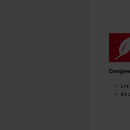
Energiee
uml
inn