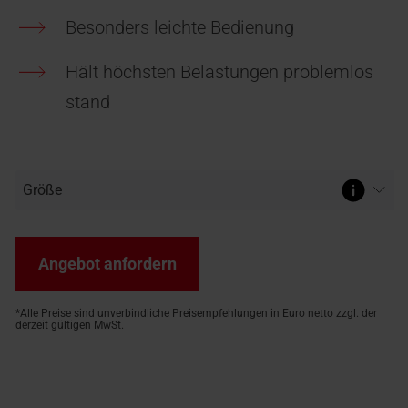
Besonders leichte Bedienung
 finden
für
r
100% Kunststoff-
Sonnenschutz & Rollläden für
Häufige Fragen und Antworten
Designo Heat
or
Terrassenausstieg OnTop
ukte:
Hohlkammerprofil
außen
Rund um Roto Produkte
Mehr über das Dachfenster mit
reppe
Leichter Ausstieg zum Dach
Hält höchsten Belastungen problemlos
Das Original seit 1995
Heizfunktion erfahren
stand
Angebot anfordern
*Alle Preise sind unverbindliche Preisempfehlungen in Euro netto zzgl. der
derzeit gültigen MwSt.