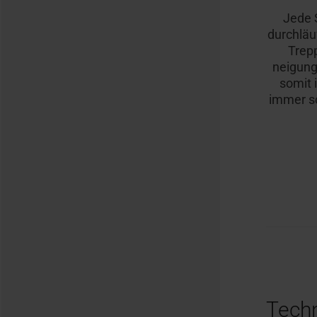
Jede 
durchläu
Trep
neigung
somit 
immer sc
Tech