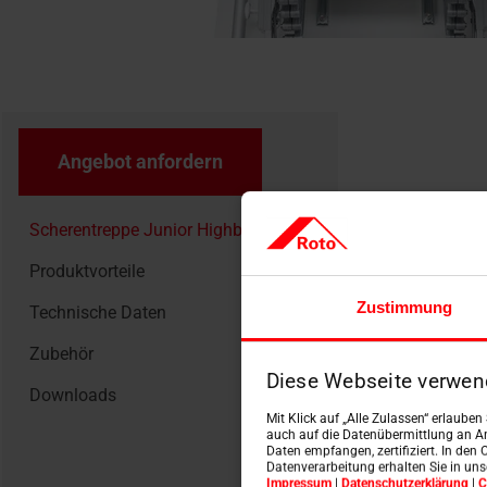
Angebot anfordern
Scherentreppe Junior Highboard
Produktvorteile
Zustimmung
Technische Daten
Zubehör
Diese Webseite verwen
Downloads
Mit Klick auf „Alle Zulassen“ erlaube
auch auf die Datenübermittlung an An
Daten empfangen, zertifiziert. In den 
Datenverarbeitung erhalten Sie in un
Impressum
|
Datenschutzerklärung
|
C