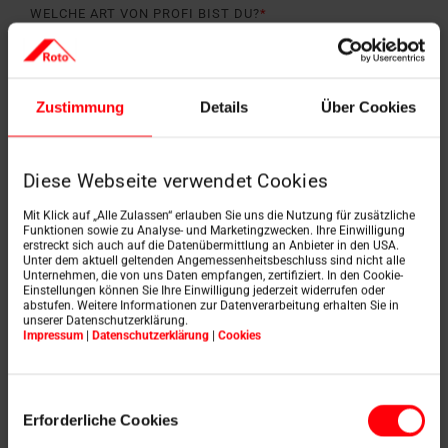
WELCHE ART VON PROFI BIST DU?
*
ANREDE
*
Zustimmung
Details
Über Cookies
Diese Webseite verwendet Cookies
VORNAME
*
Mit Klick auf „Alle Zulassen“ erlauben Sie uns die Nutzung für zusätzliche
Funktionen sowie zu Analyse- und Marketingzwecken. Ihre Einwilligung
erstreckt sich auch auf die Datenübermittlung an Anbieter in den USA.
Unter dem aktuell geltenden Angemessenheitsbeschluss sind nicht alle
Unternehmen, die von uns Daten empfangen, zertifiziert. In den Cookie-
NAME
*
Einstellungen können Sie Ihre Einwilligung jederzeit widerrufen oder
abstufen. Weitere Informationen zur Datenverarbeitung erhalten Sie in
unserer Datenschutzerklärung.
Impressum
|
Datenschutzerklärung
|
Cookies
E-MAIL
*
Einwilligungsauswahl
Erforderliche Cookies