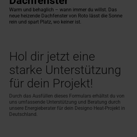
Dachfenster
Angebot
Ansprechpartner
Fassadenanschluss­
für Profis
finden
anfordern
für Profis
Warm und behaglich – wann immer du willst. Das
Kundendienst
Handwerker in der Nähe finden
Download-Bereich
Handwerker in der Nähe
Sonnenschutz & Rollos f
Maßtreppen-Konfigurat
Roto Förderauskunft für
Tools & Konfiguratoren
100% Kunst
Sonnenschut
Terrassena
Häufige Fr
Designo He
fenster
neue heizende Dachfenster von Roto lässt die Sonne
anfragen
Roto macht's möglich!
Techn. Daten, Preislisten,
Roto macht's möglich!
innen
In 3 Schritten zur Dacht
Renovierung
Alles rund um Roto Produ
Hohlkamme
außen
Leichter A
Rund um Ro
Mehr über 
rein und spart Platz, wo keiner ist.
Zubehör und Anschlussprodukte
Broschüren & mehr
Von Profis für Profis
Jetzt entdecken
Das Origina
Heizfunktio
Service-
Experten
Dachfenster Ausstattung
Hol dir jetzt eine
Campus
Seminare
starke Unterstützung
Karriere
für dein Projekt!
bei
Roto
Durch das Ausfüllen dieses Formulars erhältst du von
uns umfassende Unterstützung und Beratung durch
unsere Energieberater für dein Designo Heat-Projekt in
Deutschland.