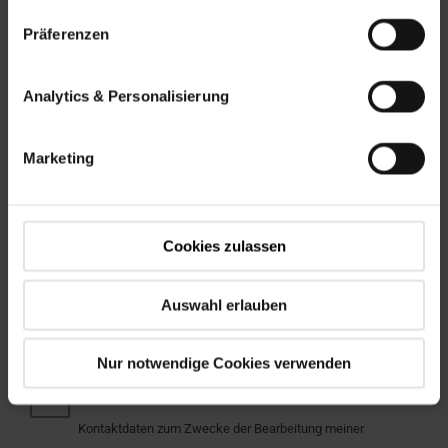
TELEFONNUMMER
*
Präferenzen
Analytics & Personalisierung
POSTLEITZAHL
*
Marketing
UNTERNEHMENSNAME
*
Cookies zulassen
WANN SOLL DIESES PROJEKT STARTEN?
*
Auswahl erlauben
Nur notwendige Cookies verwenden
Ja, ich willige in die Erhebung und Speicherung meiner
Kontaktdaten zum Zwecke der Bearbeitung meiner