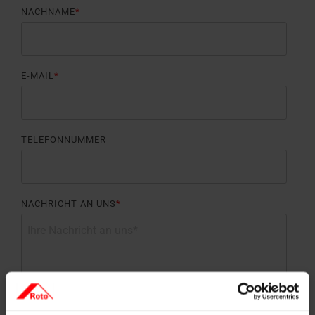
NACHNAME
*
E-MAIL
*
TELEFONNUMMER
NACHRICHT AN UNS
*