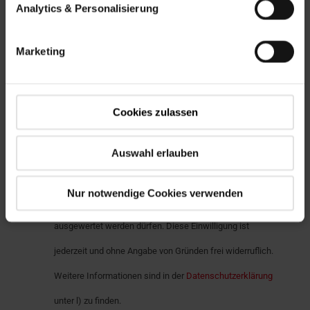
Analytics & Personalisierung
genommen und willige darin ein, dass ich über die von mir
angegebenen Kontaktdaten werblich angesprochen
Marketing
werden darf. Diese Einwilligung ist jederzeit und ohne
Angabe von Gründen frei widerruflich.
Cookies zulassen
Ja, ich möchte gerne auf mich zugeschnittene Anzeigen
im Rahmen von Werbekampagnen in verschiedenen
Auswahl erlauben
Medien sehen. Hierfür willige ich ein, dass meine
Nur notwendige Cookies verwenden
personenbezogenen Daten an Dritte weitergegeben und
ausgewertet werden dürfen. Diese Einwilligung ist
jederzeit und ohne Angabe von Gründen frei widerruflich.
Weitere Informationen sind in der
Datenschutzerklärung
unter l) zu finden.