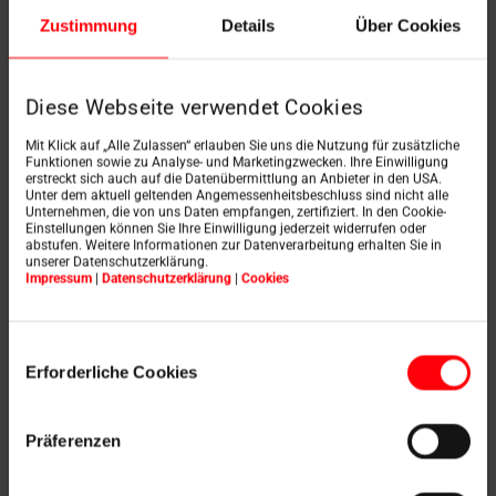
Zustimmung
Details
Über Cookies
Diese Webseite verwendet Cookies
Ja, ich willige in die Erhebung und Speicherung meiner
Mit Klick auf „Alle Zulassen“ erlauben Sie uns die Nutzung für zusätzliche
Kontaktdaten zum Zwecke der Bearbeitung meiner
Funktionen sowie zu Analyse- und Marketingzwecken. Ihre Einwilligung
erstreckt sich auch auf die Datenübermittlung an Anbieter in den USA.
Anfrage ein und habe die
Datenschutzerklärung
zur
Unter dem aktuell geltenden Angemessenheitsbeschluss sind nicht alle
Unternehmen, die von uns Daten empfangen, zertifiziert. In den Cookie-
Kenntnis genommen. Weiterhin habe ich zur Kenntnis
Einstellungen können Sie Ihre Einwilligung jederzeit widerrufen oder
abstufen. Weitere Informationen zur Datenverarbeitung erhalten Sie in
unserer Datenschutzerklärung.
genommen, dass meine, im Rahmen der Bearbeitung der
Impressum
|
Datenschutzerklärung
|
Cookies
Anfrage, verarbeiteten Daten zum Zwecke der Erstellung
eines Kundenprofils verarbeitet werden. Diese Einwilligung
Einwilligungsauswahl
Erforderliche Cookies
ist jederzeit und ohne Angabe von Gründen frei
widerruflich.
*
Präferenzen
Ja, ich habe die
Datenschutzerklärung
zur Kenntnis