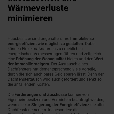
Angebot
Ansprechpartner
Fassadenanschluss­
für Profis
finden
Wärmeverluste
anfordern
für Profis
Kundendienst
Handwerker in der Nähe finden
Download-Bereich
Handwerker in der Nähe
Sonnenschutz & Rollos f
Maßtreppen-Konfigurat
Roto Förderauskunft für
Tools & Konfiguratoren
100% Kunst
Sonnenschut
Terrassena
Häufige Fr
Designo He
fenster
anfragen
minimieren
Roto macht's möglich!
Techn. Daten, Preislisten,
Roto macht's möglich!
innen
In 3 Schritten zur Dacht
Renovierung
Alles rund um Roto Produ
Hohlkamme
außen
Leichter A
Rund um Ro
Mehr über 
Zubehör und Anschlussprodukte
Broschüren & mehr
Von Profis für Profis
Jetzt entdecken
Das Origina
Heizfunktio
Service-
Experten
Dachfenster Ausstattung
Hausbesitzer sind angehalten, ihre
Immobilie so
energieeffizient wie möglich zu gestalten
. Dabei
Campus
können Einzelmaßnahmen zu erheblichen
Seminare
energetischen Verbesserungen führen und zeitgleich
eine
Erhöhung der Wohnqualität
bieten und den
Wert
Karriere
der Immobilie steigern
. Der Austausch eines
Dachfensters hat dementsprechend viele Vorteile,
bei
durch die sich auch bares Geld sparen lässt.
Denn der
Roto
Dachfenstertausch wird auch gefördert und senkt so
die anfallenden Kosten.
Die
Förderungen und Zuschüsse
können von
Eigenheimbesitzern und Vermietern beantragt werden,
wenn sie
zur Steigerung der Energieeffizienz
die alten
Dachfenster erneuern. Insbesondere die