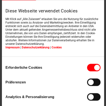
einzelnen Dämmebenen
.
Diese Webseite verwendet Cookies
Wenn
geübte Monteure Dachfenster
im gleichen
Größenformat austauschen, werden inklusive des
Mit Klick auf „Alle Zulassen“ erlauben Sie uns die Nutzung für zusätzliche
Ausbaus des alten Fensters
wenige Stunden benötigt
.
Funktionen sowie zu Analyse- und Marketingzwecken. Ihre Einwilligung
Kommen weitere Montageaspekte wie Rollladen oder
erstreckt sich auch auf die Datenübermittlung an Anbieter in den USA.
Unter dem aktuell geltenden Angemessenheitsbeschluss sind nicht alle
Hitzeschutzmarkisen hinzu, kann sich die Arbeitszeit
Unternehmen, die von uns Daten empfangen, zertifiziert. In den Cookie-
verlängern.
Einstellungen können Sie Ihre Einwilligung jederzeit widerrufen oder
abstufen. Weitere Informationen zur Datenverarbeitung erhalten Sie in
unserer Datenschutzerklärung.
Impressum
|
Datenschutzerklärung
|
Cookies
Zum Förderservice
Einwilligungsauswahl
Erforderliche Cookies
Präferenzen
Welche Vorteile bietet
Analytics & Personalisierung
ein Dachfenster-