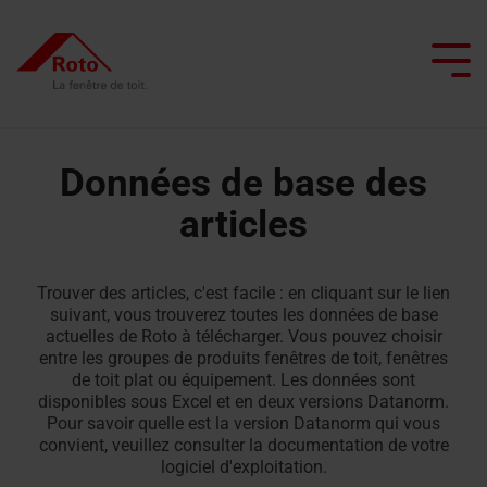
Skip
to
the
Tog
main
Me
content.
Données de base des
articles
Toutes les fenêtres de toit
Tous les escaliers de grenier
Service
Nous vous accompagnons
Professionnels de la toiture
Toutes les fenêtres d'application spécial
Toutes les sorties de toit plat
Smart Home
Toutes les portes de comb
Fenêtre
Escaliers
Service
Fenêtre
Sorties
Réaliser le projet
Architectes et secteur de la construction
Entretien et maintenance
basculante
escamotables
de
de
de
Trouver des articles, c'est facile : en cliquant sur le lien
suivant, vous trouverez toutes les données de base
à
pièces
toit
toit
Commerçant
Rénover avec Roto
Conseiller en lumière naturelle
actuelles de Roto à télécharger. Vous pouvez choisir
Échelle
battant
détachées
avec
plat
entre les groupes de produits fenêtres de toit, fenêtres
escamotable
Laissez-vous inspirer
fonction
de toit plat ou équipement. Les données sont
Interlocuteur
Fenêtre
en
FAQ
Sorties
disponibles sous Excel et en deux versions Datanorm.
pour les
chauffante
Pour savoir quelle est la version Datanorm qui vous
Trouver un artisan
basculante
accordéon
de
professionnels
convient, veuillez consulter la documentation de votre
Contact
Fenêtre
toit
logiciel d'exploitation.
Interlocuteur
Fenêtre
Escaliers
de
plat