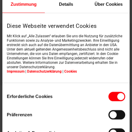
Zustimmung
Details
Über Cookies
Diese Webseite verwendet Cookies
Mit Klick auf „Alle Zulassen“ erlauben Sie uns die Nutzung für zusätzliche
Escaliers de toit
Roto
Funktionen sowie zu Analyse- und Marketingzwecken. Ihre Einwilligung
erstreckt sich auch auf die Datenübermittlung an Anbieter in den USA.
Unter dem aktuell geltenden Angemessenheitsbeschluss sind nicht alle
Unternehmen, die von uns Daten empfangen, zertifiziert. In den Cookie-
Etat 2026 - valable à partir du
Einstellungen können Sie Ihre Einwilligung jederzeit widerrufen oder
01.06.2026
abstufen. Weitere Informationen zur Datenverarbeitung erhalten Sie in
unserer Datenschutzerklärung.
Impressum
|
Datenschutzerklärung
|
Cookies
Einwilligungsauswahl
Erforderliche Cookies
Präferenzen
Données de base
Télécharger