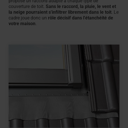
propose un raccord adapté à chaque type de
couverture de toit.
Sans le raccord, la pluie, le vent et
la neige pourraient s'infiltrer librement dans le toit
. Le
cadre joue donc un
rôle décisif dans l'étanchéité de
votre maison
.