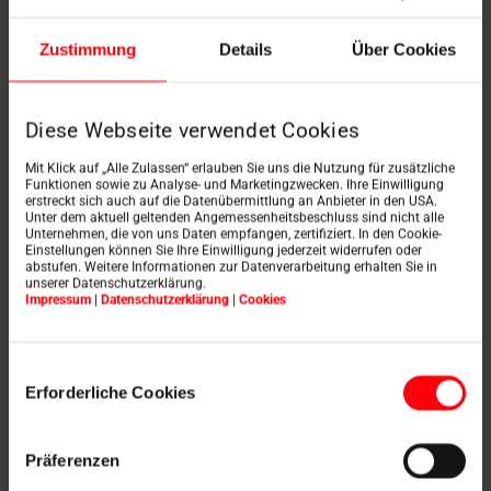
Zustimmung
Details
Über Cookies
Applications particulières
Diese Webseite verwendet Cookies
Raccords Designo, simples et combinés
Mit Klick auf „Alle Zulassen“ erlauben Sie uns die Nutzung für zusätzliche
Funktionen sowie zu Analyse- und Marketingzwecken. Ihre Einwilligung
erstreckt sich auch auf die Datenübermittlung an Anbieter in den USA.
Unter dem aktuell geltenden Angemessenheitsbeschluss sind nicht alle
Unternehmen, die von uns Daten empfangen, zertifiziert. In den Cookie-
Einstellungen können Sie Ihre Einwilligung jederzeit widerrufen oder
abstufen. Weitere Informationen zur Datenverarbeitung erhalten Sie in
unserer Datenschutzerklärung.
Les avantages du
Impressum
|
Datenschutzerklärung
|
Cookies
raccord Roto en un
Einwilligungsauswahl
coup d'œil
Erforderliche Cookies
Präferenzen