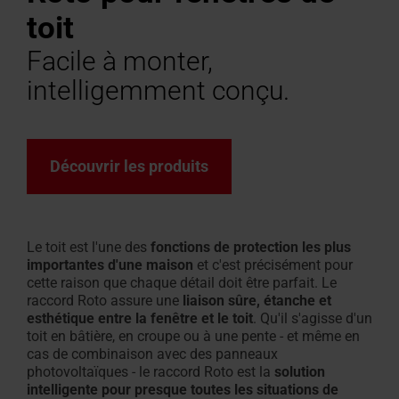
Demander
pour les
Demander
pour
de
toit
un devis
professionnels
sortie
résistantes
Trouver des artisans près de
Zone de téléchargement
Protection solaire et vol
Contacter le service clie
Demander une intervent
Trouvez
Protection s
Configurate
Questions f
Séminaire
Profilé
une
toit
grenier
de
au
Facile à monter,
chez vous
Caractéristiques techniques,
roulants intérieurs
Pour fenêtres de toit et
service après-vente
des
roulants ex
mesure
réponses
Inscrivez-v
creux
intervention
plat
résistants
toit
feu
Roto rend cela possible !
listes de prix, brochures et plus
équipements
Pour fenêtres de toit et
artisans
Un escalier 
Tout sur les
100 %
du
intelligemment conçu.
au
encore
équipement
près
PVC
service
feu
Fenêtre
Trouver
de
L'original
après-
des
d'évacuation
chez
depuis
fenêtres
vente
des
Trouver
Découvrir les produits
de toit
vous
1995
des
fumées
Carrière
Roto
escaliers
de
chez
rend
Raccordement
grenier
Roto
cela
Le toit est l'une des
fonctions de protection les plus
de
importantes d'une maison
et c'est précisément pour
possible
façade
cette raison que chaque détail doit être parfait. Le
!
résidentielle
raccord Roto assure une
liaison sûre, étanche et
esthétique entre la fenêtre et le toit
. Qu'il s'agisse d'un
&
toit en bâtière, en croupe ou à une pente - et même en
fenêtres
cas de combinaison avec des panneaux
photovoltaïques - le raccord Roto est la
solution
Accessoires et produits de raccordement
intelligente pour presque toutes les situations de