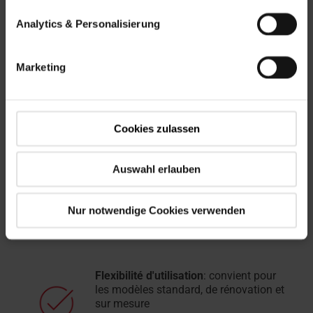
Grâce à un
système modulaire bien pensé et à un
grand nombre de variantes
, le raccord de fenêtre de
Analytics & Personalisierung
toit Roto s'adapte à presque
toutes les formes et
couvertures de toit
.
Les fenêtres de toit et les
fenêtres de toit en PVC avec raccord Roto
créent une
Marketing
ambiance lumineuse et agréable
.
Trois raisons pour lesquelles un raccord Roto peut
vous être utile :
Cookies zulassen
Montage rapide
grâce à un système
Auswahl erlauben
d'emboîtement astucieux sans vis
extérieures
Nur notwendige Cookies verwenden
Flexibilité d'utilisation
: convient pour
les modèles standard, de rénovation et
sur mesure