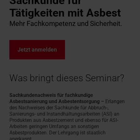
Sachkunde für
Angebot
Ansprechpartner
Fassadenanschluss­
für Profis
finden
anfordern
für Profis
Tätigkeiten mit Asbest
Kundendienst
Handwerker in der Nähe finden
Download-Bereich
Handwerker in der Nähe
Sonnenschutz & Rollos f
Maßtreppen-Konfigurat
Roto Förderauskunft für
Tools & Konfiguratoren
100% Kunst
Sonnenschut
Terrassena
Häufige Fr
Designo He
fenster
anfragen
Roto macht's möglich!
Techn. Daten, Preislisten,
Roto macht's möglich!
innen
In 3 Schritten zur Dacht
Renovierung
Alles rund um Roto Produ
Hohlkamme
außen
Leichter A
Rund um Ro
Mehr über 
Mehr Fachkompetenz und Sicherheit.
Zubehör und Anschlussprodukte
Broschüren & mehr
Von Profis für Profis
Jetzt entdecken
Das Origina
Heizfunktio
Service-
Experten
Dachfenster Ausstattung
Jetzt anmelden
Campus
Seminare
Was bringt dieses Seminar?
Karriere
bei
Sachkundenachweis für fachkundige
Roto
Asbestsanierung
und Asbestentsorgung –
Erlangen
des Nachweises der Sachkunde für Abbruch-,
Sanierungs- und Instandhaltungsarbeiten (ASI) an
Produkten aus Asbestzement und ebenso für ASI-
Arbeiten geringen Umfangs an sonstigen
Asbestprodukten. Der Lehrgang ist staatlich
anerkannt.