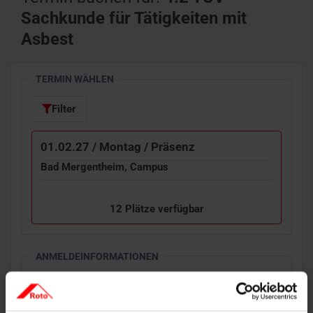
Sachkunde für Tätigkeiten mit
Asbest
TERMIN WÄHLEN
Filter
01.02.27 / Montag / Präsenz
Bad Mergentheim, Campus
12 Plätze verfügbar
VORNAME
*