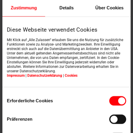
Zustimmung
Details
Über Cookies
NACHNAME
*
Diese Webseite verwendet Cookies
E-MAIL
*
Mit Klick auf „Alle Zulassen“ erlauben Sie uns die Nutzung für zusätzliche
Funktionen sowie zu Analyse- und Marketingzwecken. Ihre Einwilligung
erstreckt sich auch auf die Datenübermittlung an Anbieter in den USA.
Unter dem aktuell geltenden Angemessenheitsbeschluss sind nicht alle
Unternehmen, die von uns Daten empfangen, zertifiziert. In den Cookie-
ICH BIN
*
Einstellungen können Sie Ihre Einwilligung jederzeit widerrufen oder
abstufen. Weitere Informationen zur Datenverarbeitung erhalten Sie in
unserer Datenschutzerklärung.
Impressum
|
Datenschutzerklärung
|
Cookies
ANMELDER NIMMT TEIL
*
Einwilligungsauswahl
Ja, ich nehme selbst teil
Erforderliche Cookies
Nein, ich melde ausschließlich andere Personen an
ANZAHL SEMINARTEILNEHMER
*
Präferenzen