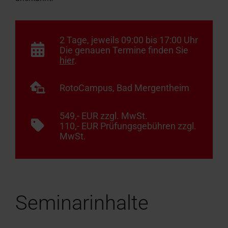
2 Tage, jeweils 09:00 bis 17:00 Uhr
Die genauen Termine finden Sie
hier
.
RotoCampus, Bad Mergentheim
549,- EUR zzgl. MwSt.
110,- EUR Prüfungsgebühren zzgl.
MwSt.
Seminarinhalte