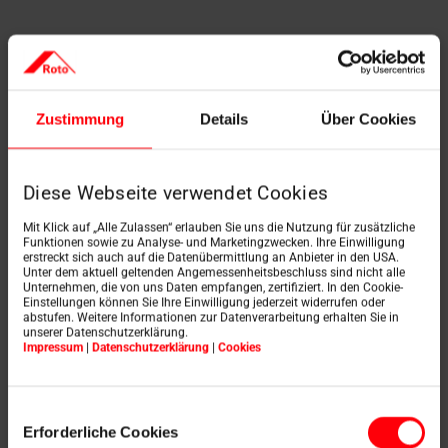
Risiken nicht bestandsgefährdend
Befragt nach den Erwartungen für das laufende Jahr,
Zustimmung
Details
Über Cookies
fasst Keill die wichtigsten Einflussfaktoren so
zusammen: „Die Entwicklung der Roto Gruppe
korreliert stark mit der Gesamtkonjunktur der
relevanten Absatzmärkte. Eine Verschärfung
Diese Webseite verwendet Cookies
internationaler Konflikte sähen wir deshalb mit Sorge.
Das Konsumentenvertrauen könnte in weiteren
Mit Klick auf „Alle Zulassen“ erlauben Sie uns die Nutzung für zusätzliche
wichtigen Märkten abnehmen.“ Gleichzeitig seien
Funktionen sowie zu Analyse- und Marketingzwecken. Ihre Einwilligung
erstreckt sich auch auf die Datenübermittlung an Anbieter in den USA.
Rohmaterialpreise, vor allem von Stahl und Zink,
Unter dem aktuell geltenden Angemessenheitsbeschluss sind nicht alle
bedeutend für die Herstellungskosten und die
Unternehmen, die von uns Daten empfangen, zertifiziert. In den Cookie-
Ertragssituation. „Volatile Situationen, wie sie sich
Einstellungen können Sie Ihre Einwilligung jederzeit widerrufen oder
abstufen. Weitere Informationen zur Datenverarbeitung erhalten Sie in
manifestiert haben, bergen Planabweichungsrisiken.
unserer Datenschutzerklärung.
Dies gilt auch 2023.“ Aufgrund eines weiteren Anstiegs
Impressum
|
Datenschutzerklärung
|
Cookies
der Rohstoffpreise könnten die Materialkosten sogar
noch stärker als geplant ansteigen. „Hohe
Energiekosten treiben bekanntlich die Preise für Glas
Einwilligungsauswahl
und Kunststoff. Holz bleibt ohnehin weiter teuer.“ Hinzu
Erforderliche Cookies
kämen die Auswirkungen des Verlustes von