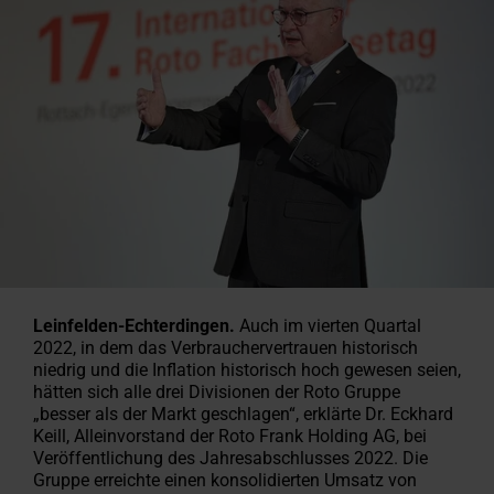
Angebot
Ansprechpartner
Fassadenanschluss­
für Profis
finden
anfordern
für Profis
Kundendienst
Handwerker in der Nähe finden
Download-Bereich
Handwerker in der Nähe
Sonnenschutz & Rollos f
Maßtreppen-Konfigurat
Roto Förderauskunft für
Tools & Konfiguratoren
100% Kunst
Sonnenschut
Terrassena
Häufige Fr
Designo He
fenster
anfragen
Roto macht's möglich!
Techn. Daten, Preislisten,
Roto macht's möglich!
innen
In 3 Schritten zur Dacht
Renovierung
Alles rund um Roto Produ
Hohlkamme
außen
Leichter A
Rund um Ro
Mehr über 
Zubehör und Anschlussprodukte
Broschüren & mehr
Von Profis für Profis
Jetzt entdecken
Das Origina
Heizfunktio
Service-
Experten
Dachfenster Ausstattung
Campus
Seminare
Karriere
bei
Leinfelden-Echterdingen.
Auch im vierten Quartal
Roto
2022, in dem das Verbrauchervertrauen historisch
niedrig und die Inflation historisch hoch gewesen seien,
hätten sich alle drei Divisionen der Roto Gruppe
„besser als der Markt geschlagen“, erklärte Dr. Eckhard
Keill,
Alleinvorstand der Roto Frank Holding AG, bei
Veröffentlichung des Jahresabschlusses 2022
. Die
Gruppe erreichte einen konsolidierten Umsatz von