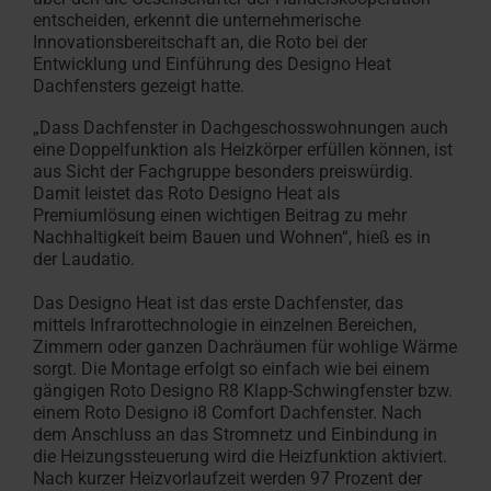
Angebot
Ansprechpartner
Fassadenanschluss­
für Profis
finden
entscheiden, erkennt die unternehmerische
anfordern
für Profis
Kundendienst
Handwerker in der Nähe finden
Download-Bereich
Handwerker in der Nähe
Sonnenschutz & Rollos f
Maßtreppen-Konfigurat
Roto Förderauskunft für
Tools & Konfiguratoren
100% Kunst
Sonnenschut
Terrassena
Häufige Fr
Designo He
Innovationsbereitschaft an, die Roto bei der
fenster
Entwicklung und Einführung des Designo Heat
anfragen
Roto macht's möglich!
Techn. Daten, Preislisten,
Roto macht's möglich!
innen
In 3 Schritten zur Dacht
Renovierung
Alles rund um Roto Produ
Hohlkamme
außen
Leichter A
Rund um Ro
Mehr über 
Dachfensters gezeigt hatte.
Zubehör und Anschlussprodukte
Broschüren & mehr
Von Profis für Profis
Jetzt entdecken
Das Origina
Heizfunktio
Service-
„Dass Dachfenster in Dachgeschosswohnungen auch
Experten
Dachfenster Ausstattung
eine Doppelfunktion als Heizkörper erfüllen können, ist
aus Sicht der Fachgruppe besonders preiswürdig.
Damit leistet das Roto Designo Heat als
Campus
Premiumlösung einen wichtigen Beitrag zu mehr
Seminare
Nachhaltigkeit beim Bauen und Wohnen“, hieß es in
der Laudatio.
Karriere
Das Designo Heat ist das erste Dachfenster, das
bei
mittels Infrarottechnologie in einzelnen Bereichen,
Roto
Zimmern oder ganzen Dachräumen für wohlige Wärme
sorgt. Die Montage erfolgt so einfach wie bei einem
gängigen Roto Designo R8 Klapp-Schwingfenster bzw.
einem Roto Designo i8 Comfort Dachfenster. Nach
dem Anschluss an das Stromnetz und Einbindung in
die Heizungssteuerung wird die Heizfunktion aktiviert.
Nach kurzer Heizvorlaufzeit werden 97 Prozent der