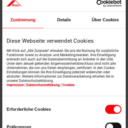
Bei der Preisverleihung (v. l. n. r.): Manfred Wendl (Sprecher der
EUROBAUSTOFF Fachgruppe Dach&Fassade), Carsten Piekarski (Roto,
Vertriebsleiter West), Henrik Laubmann (Roto, Vertriebsleiter Ost), Oliver
Gaida (Roto, Vertriebsleiter Mitte), Stephan Hettwer (Roto, Commercial
Zustimmung
Details
Über Cookies
Director), Yann Lesage (Roto, Marktbearbeitung/Länderleiter
Deutschland), Horst Bader (Sprecher der EUROBAUSTOFF Fachgruppe
Dach&Fassade).
Diese Webseite verwendet Cookies
Mit Klick auf „Alle Zulassen“ erlauben Sie uns die Nutzung für zusätzliche
Funktionen sowie zu Analyse- und Marketingzwecken. Ihre Einwilligung
erstreckt sich auch auf die Datenübermittlung an Anbieter in den USA.
Unter dem aktuell geltenden Angemessenheitsbeschluss sind nicht alle
Unternehmen, die von uns Daten empfangen, zertifiziert. In den Cookie-
Einstellungen können Sie Ihre Einwilligung jederzeit widerrufen oder
Text.doc
abstufen. Weitere Informationen zur Datenverarbeitung erhalten Sie in
Herunterladen
unserer Datenschutzerklärung.
Impressum
|
Datenschutzerklärung
|
Cookies
Einwilligungsauswahl
Erforderliche Cookies
Text.pdf
Herunterladen
Präferenzen