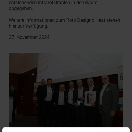
entstehenden Infrarotstrahlen in den Raum
abgegeben.
Weitere Informationen zum Roto Designo Heat stehen
hier
zur Verfügung.
27. November 2024